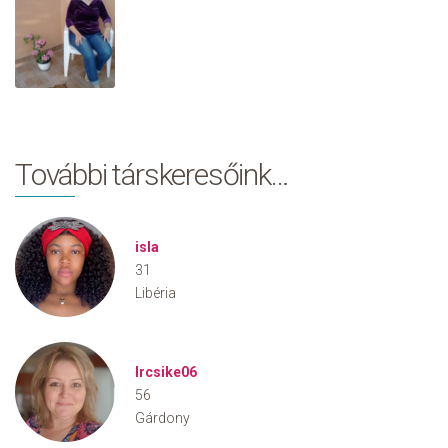
További társkeresőink…
isla
31
Libéria
Ircsike06
56
Gárdony