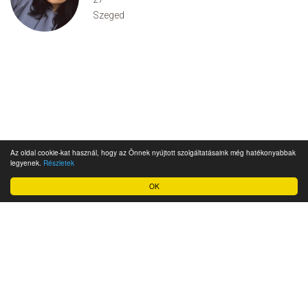
Szeged
Az oldal cookie-kat használ, hogy az Önnek nyújtott szolgáltatásaink még hatékonyabbak
legyenek.
Részletek
OK
Impresszum
Ügyfélszolgálat
Adatkezelési szabályzat és felhasználási feltételek
Üzletszabályzat
Cookie szabályzat
© 2007-2026 Epicenter Market Limited - Talalka.hu társkereső oldal - Minden
jog fentartva.