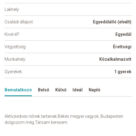
Lakhely:
Családi állapot:
Egyedülálló (elvált)
Kivel él?:
Egyedül
Végzettség:
Érettségi
Munkahely:
Közalkalmazott
Gyerekek:
1 gyerek
Bemutatkozó
Belső
Külső
Ideál
Napló
Aktív,kedves nőnek tartanak.Békés megyei vagyok, Budapesten
dolgozom még.Társam keresem.