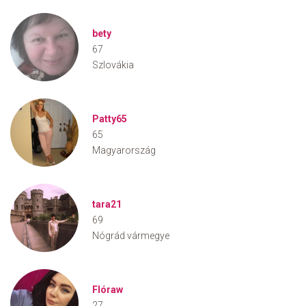
bety
67
Szlovákia
Patty65
65
Magyarország
tara21
69
Nógrád vármegye
Flóraw
27