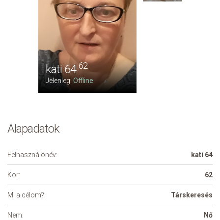
62
kati 64
Jelenleg:
Offline
Alapadatok
Felhasználónév:
kati 64
Kor:
62
Mi a célom?:
Társkeresés
Nem:
Nő