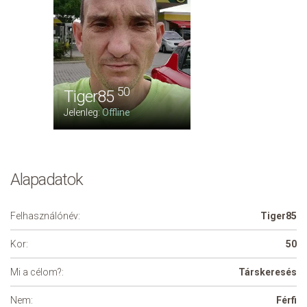
50
Tiger85
Jelenleg:
Offline
Alapadatok
Felhasználónév:
Tiger85
Kor:
50
Mi a célom?:
Társkeresés
Nem:
Férfi