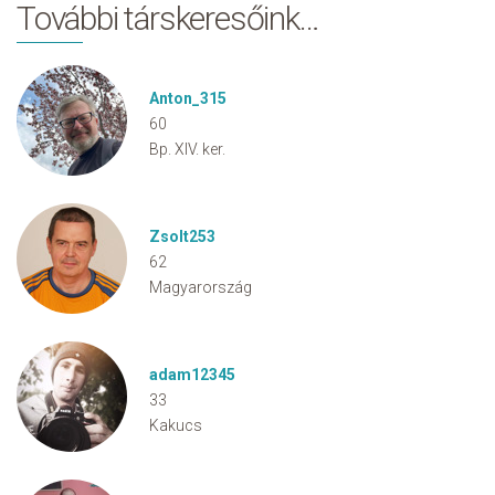
További társkeresőink…
Anton_315
60
Bp. XIV. ker.
Zsolt253
62
Magyarország
adam12345
33
Kakucs