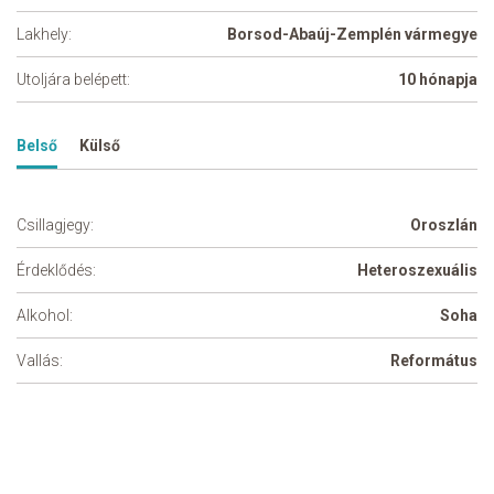
Lakhely:
Borsod-Abaúj-Zemplén vármegye
Utoljára belépett:
10 hónapja
Belső
Külső
Csillagjegy:
Oroszlán
Érdeklődés:
Heteroszexuális
Alkohol:
Soha
Vallás:
Református