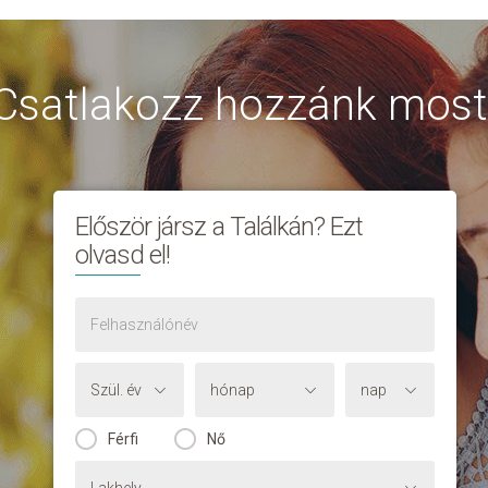
Csatlakozz hozzánk most
Először jársz a Találkán? Ezt
olvasd el!
Férfi
Nő