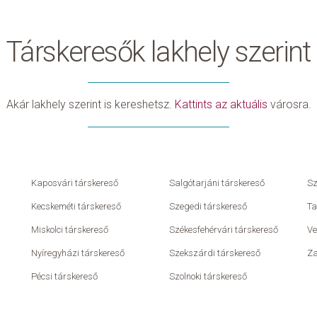
Társkeresők lakhely szerint
Akár lakhely szerint is kereshetsz.
Kattints az aktuális
városra.
Kaposvári társkereső
Salgótarjáni társkereső
Sz
Kecskeméti társkereső
Szegedi társkereső
Ta
Miskolci társkereső
Székesfehérvári társkereső
Ve
Nyíregyházi társkereső
Szekszárdi társkereső
Za
Pécsi társkereső
Szolnoki társkereső