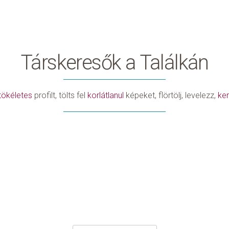
Társkeresők a Találkán
tökéletes
profilt, tölts fel
korlátlanul
képeket, flörtölj, levelezz,
ker