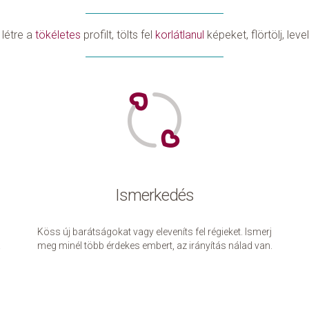
létre a
tökéletes
profilt, tölts fel
korlátlanul
képeket, flörtölj, leve
Ismerkedés
Köss új barátságokat vagy eleveníts fel régieket. Ismerj
!
meg minél több érdekes embert, az irányítás nálad van.