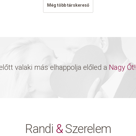
Még több társkereső
lőtt valaki más elhappolja előled a
Nagy Őt!
Randi
&
Szerelem