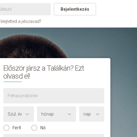
Bejelentkezés
felejtetted a jelszavad?
Először jársz a Találkán? Ezt
olvasd el!
Férfi
Nő