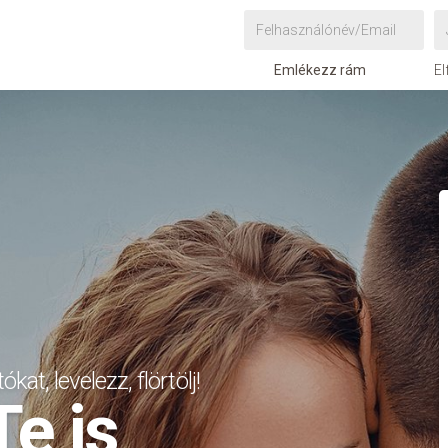
Emlékezz rám
El
ókat, levelezz, flörtölj!
Te is