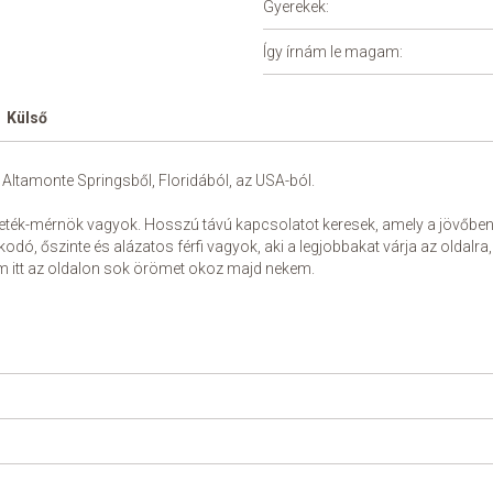
Gyerekek:
Így írnám le magam:
Külső
Altamonte Springsből, Floridából, az USA-ból.
eték-mérnök vagyok. Hosszú távú kapcsolatot keresek, amely a jövőb
odó, őszinte és alázatos férfi vagyok, aki a legjobbakat várja az oldalr
em itt az oldalon sok örömet okoz majd nekem.