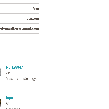
Van
Utazom
kelvinwalker@gmail.com
Norbi8847
38
Veszprém vármegye
lupo
61