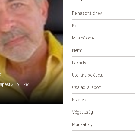
Felhasználónév:
Kor:
Mi a célom?:
Nem:
Lakhely:
8
Utoljára belépett:
st » Bp. I. ker.
Családi állapot:
Kivel él?:
Végzettség:
Munkahely: