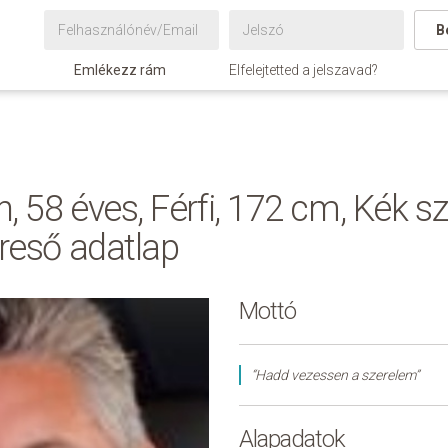
B
Emlékezz rám
Elfelejtetted a jelszavad?
, 58 éves, Férfi, 172 cm, Kék 
ereső adatlap
Mottó
“Hadd vezessen a szerelem”
Alapadatok