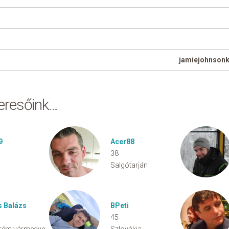
jamiejohnson
keresőink…
9
Acer88
38
Salgótarján
s Balázs
BPeti
45