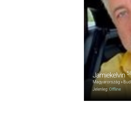
5
Jamiekelvin
Magyarország » Budape
Jelenleg:
Offline