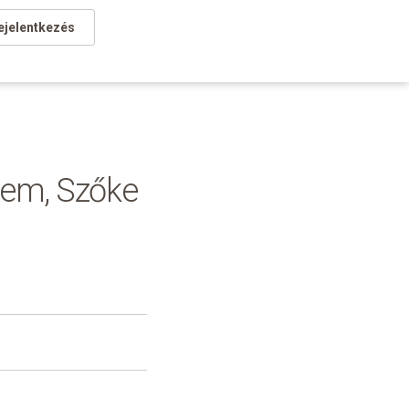
ejelentkezés
szem, Szőke