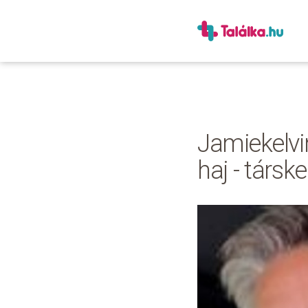
Jamiekelvin
haj - társk