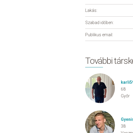
Lakás:
Szabad időben:
Publikus email:
További társ
karli5
68
Győr
Gyeni
38