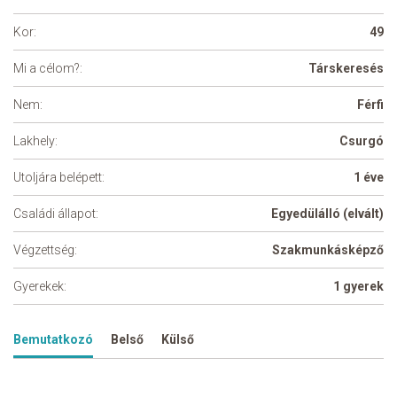
Kor:
49
Mi a célom?:
Társkeresés
Nem:
Férfi
Lakhely:
Csurgó
Utoljára belépett:
1 éve
Családi állapot:
Egyedülálló (elvált)
Végzettség:
Szakmunkásképző
Gyerekek:
1 gyerek
Bemutatkozó
Belső
Külső