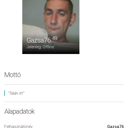
49
Gazsa76
Jelenleg:
Offline
Mottó
“Talán itt”
Alapadatok
Felhasználónév:
Gazsa76