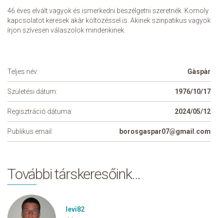
46 éves elvált vagyok és ismerkedni beszélgetni szeretnék. Komoly
kapcsolatot keresek akàr költözéssel is. Akinek szinpatikus vagyok
írjon szívesen válaszolok mindenkinek.
Teljes név:
Gàspàr
Születési dátum:
1976/10/17
Regisztráció dátuma:
2024/05/12
Publikus email:
borosgaspar07@gmail.com
További társkeresőink…
levi82