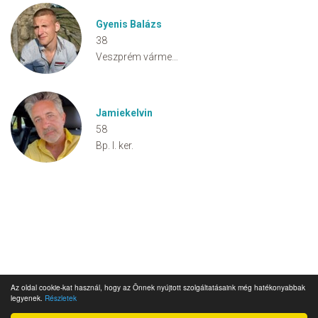
Gyenis Balázs
38
Veszprém vármegye
Jamiekelvin
58
Bp. I. ker.
Az oldal cookie-kat használ, hogy az Önnek nyújtott szolgáltatásaink még hatékonyabbak
legyenek.
Részletek