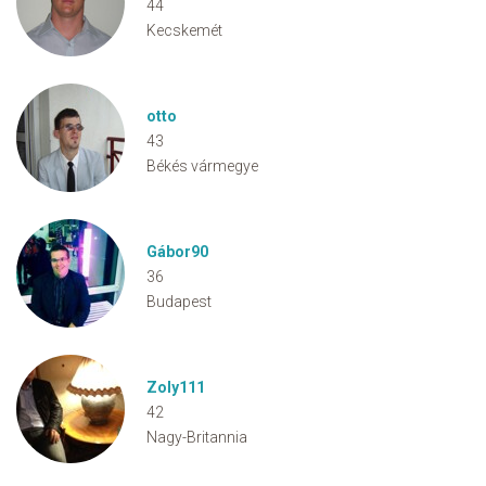
44
Kecskemét
otto
43
Békés vármegye
Gábor90
36
Budapest
Zoly111
42
Nagy-Britannia