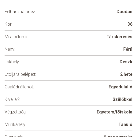
Felhasználónév:
Daodan
Kor:
36
Mi a célom?:
Társkeresés
Nem:
Férfi
Lakhely:
Deszk
Utoljára belépett:
2 hete
Családi állapot:
Egyedülálló
Kivel él?:
Szülőkkel
Végzettség:
Egyetem/főiskola
Munkahely:
Tanuló