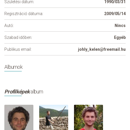
Születési dátum:
1990/03/31
Regisztráció dátuma:
2009/05/14
Autó:
Nincs
Szabad időben:
Egyéb
Publikus email:
johly_kelen@freemail.hu
Albumok
Profilképek
album