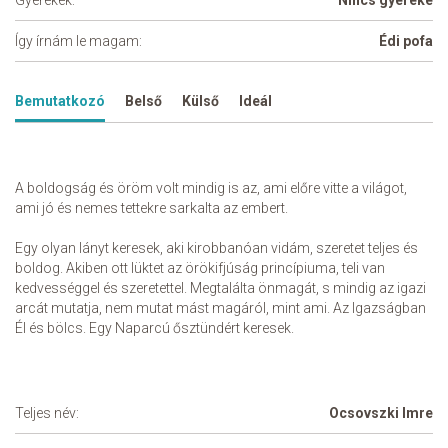
Gyerekek:
Nincs gyereke
Így írnám le magam:
Édi pofa
Bemutatkozó
Belső
Külső
Ideál
A boldogság és öröm volt mindig is az, ami előre vitte a világot,
ami jó és nemes tettekre sarkalta az embert.
Egy olyan lányt keresek, aki kirobbanóan vidám, szeretet teljes és
boldog. Akiben ott lüktet az örökifjúság princípiuma, teli van
kedvességgel és szeretettel. Megtalálta önmagát, s mindig az igazi
arcát mutatja, nem mutat mást magáról, mint ami. Az Igazságban
Él és bölcs. Egy Naparcú ősztündért keresek.
Teljes név:
Ocsovszki Imre