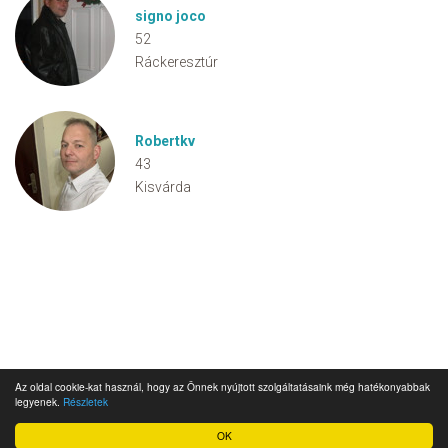
signo joco
52
Ráckeresztúr
Robertkv
43
Kisvárda
Az oldal cookie-kat használ, hogy az Önnek nyújtott szolgáltatásaink még hatékonyabbak
legyenek.
Részletek
OK