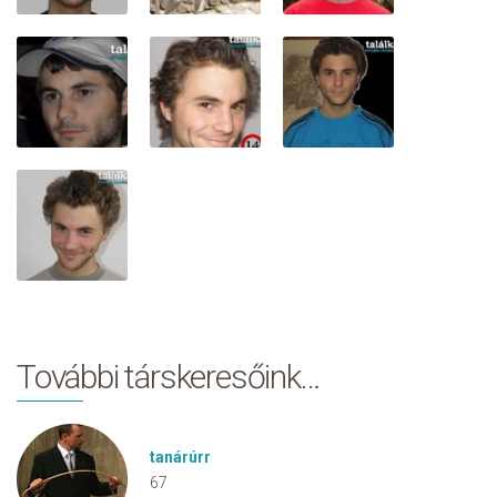
További társkeresőink…
tanárúrr
67