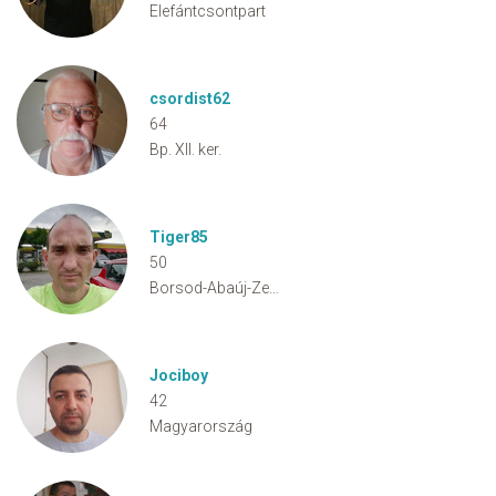
Elefántcsontpart
csordist62
64
Bp. XII. ker.
Tiger85
50
Borsod-Abaúj-Zemplén vármegye
Jociboy
42
Magyarország