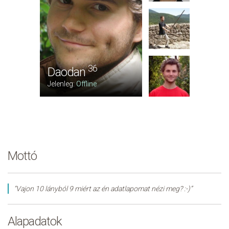
36
Daodan
Jelenleg:
Offline
Mottó
“Vajon 10 lányból 9 miért az én adatlapomat nézi meg? :-)”
Alapadatok