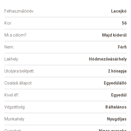
Felhasználónév:
Lacejkó
Kor:
56
Mi a célom?:
Majd kiderül
Nem:
Férfi
Lakhely:
Hódmezővásárhely
Utoljára belépett:
2 hónapja
Családi állapot:
Egyedülálló
Kivel él?:
Egyedül
Végzettség:
8 általános
Munkahely:
Nyugdíjas