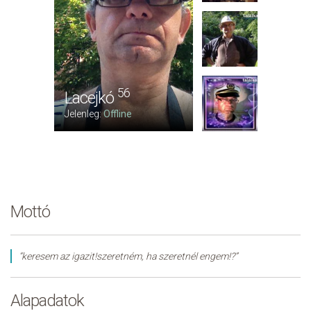
56
Lacejkó
Jelenleg:
Offline
Mottó
“keresem az igazit!szeretném, ha szeretnél engem!?”
Alapadatok