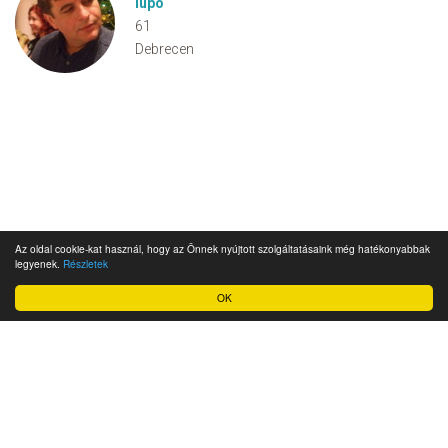
lupo
61
Debrecen
Az oldal cookie-kat használ, hogy az Önnek nyújtott szolgáltatásaink még hatékonyabbak
legyenek.
Részletek
OK
Impresszum
Ügyfélszolgálat
Adatkezelési szabályzat és felhasználási feltételek
Üzletszabályzat
Cookie szabályzat