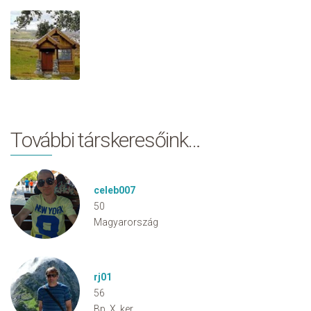
További társkeresőink…
celeb007
50
Magyarország
rj01
56
Bp. X. ker.