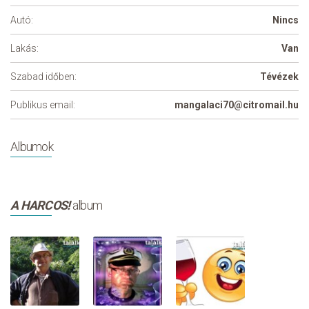
Autó:
Nincs
Lakás:
Van
Szabad időben:
Tévézek
Publikus email:
mangalaci70@citromail.hu
Albumok
A HARCOS!
album