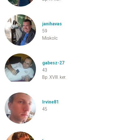
janihavas
59
Miskolc
gabesz-27
43
Bp. XVIII. ker.
Irvine81
45