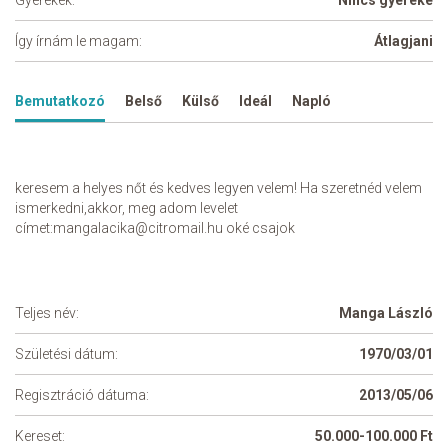
Gyerekek:
Nincs gyereke
Így írnám le magam:
Átlagjani
Bemutatkozó
Belső
Külső
Ideál
Napló
keresem a helyes nőt és kedves legyen velem! Ha szeretnéd velem
ismerkedni,akkor, meg adom levelet
címet:mangalacika@citromail.hu oké csajok
Teljes név:
Manga László
Születési dátum:
1970/03/01
Regisztráció dátuma:
2013/05/06
Kereset:
50.000-100.000 Ft