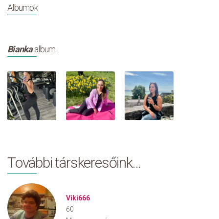
Albumok
Bianka
album
További társkeresőink…
Viki666
60