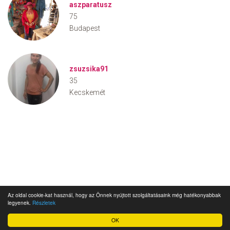
aszparatusz
75
Budapest
zsuzsika91
35
Kecskemét
Az oldal cookie-kat használ, hogy az Önnek nyújtott szolgáltatásaink még hatékonyabbak
legyenek.
Részletek
OK