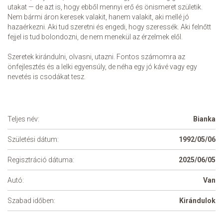
utakat — de azt is, hogy ebből mennyi erő és önismeret születik.
Nem bármi áron keresek valakit, hanem valakit, aki mellé jó
hazaérkezni. Aki tud szeretni és engedi, hogy szeressék. Aki felnőtt
fejjel is tud bolondozni, de nem menekül az érzelmek elől.
Szeretek kirándulni, olvasni, utazni. Fontos számomra az
önfejlesztés és a lelki egyensúly, de néha egy jó kávé vagy egy
nevetés is csodákat tesz.
Teljes név:
Bianka
Születési dátum:
1992/05/06
Regisztráció dátuma:
2025/06/05
Autó:
Van
Szabad időben:
Kirándulok