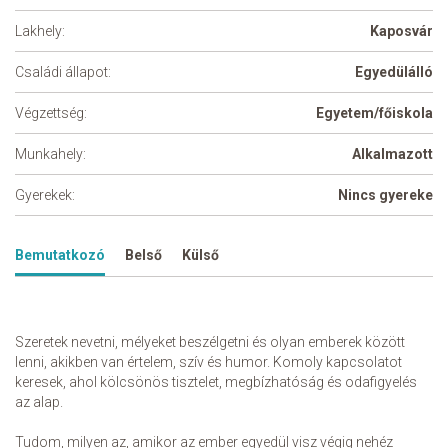
Lakhely:
Kaposvár
Családi állapot:
Egyedülálló
Végzettség:
Egyetem/főiskola
Munkahely:
Alkalmazott
Gyerekek:
Nincs gyereke
Bemutatkozó
Belső
Külső
Szeretek nevetni, mélyeket beszélgetni és olyan emberek között
lenni, akikben van értelem, szív és humor. Komoly kapcsolatot
keresek, ahol kölcsönös tisztelet, megbízhatóság és odafigyelés
az alap.
Tudom, milyen az, amikor az ember egyedül visz végig nehéz