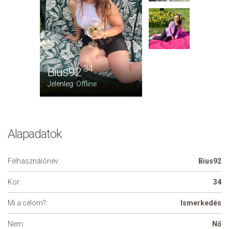
34
Bius92
Jelenleg:
Offline
Alapadatok
Felhasználónév:
Bius92
Kor:
34
Mi a célom?:
Ismerkedés
Nem:
Nő