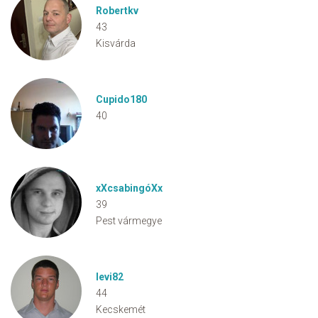
Robertkv
43
Kisvárda
Cupido180
40
xXcsabingóXx
39
Pest vármegye
levi82
44
Kecskemét