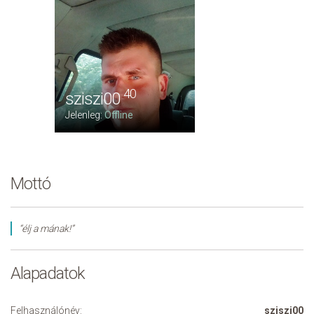
40
sziszi00
Jelenleg:
Offline
Mottó
“élj a mának!”
Alapadatok
Felhasználónév:
sziszi00