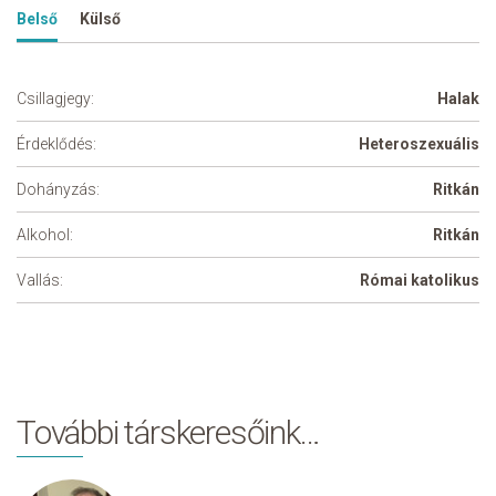
Belső
Külső
Csillagjegy:
Halak
Érdeklődés:
Heteroszexuális
Dohányzás:
Ritkán
Alkohol:
Ritkán
Vallás:
Római katolikus
További társkeresőink…