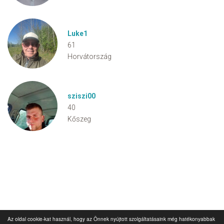
Luke1
61
Horvátország
sziszi00
40
Kőszeg
Az oldal cookie-kat használ, hogy az Önnek nyújtott szolgáltatásaink még hatékonyabbak