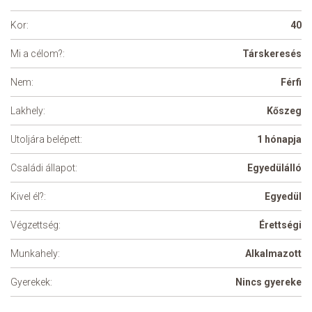
Kor:
40
Mi a célom?:
Társkeresés
Nem:
Férfi
Lakhely:
Kőszeg
Utoljára belépett:
1 hónapja
Családi állapot:
Egyedülálló
Kivel él?:
Egyedül
Végzettség:
Érettségi
Munkahely:
Alkalmazott
Gyerekek:
Nincs gyereke