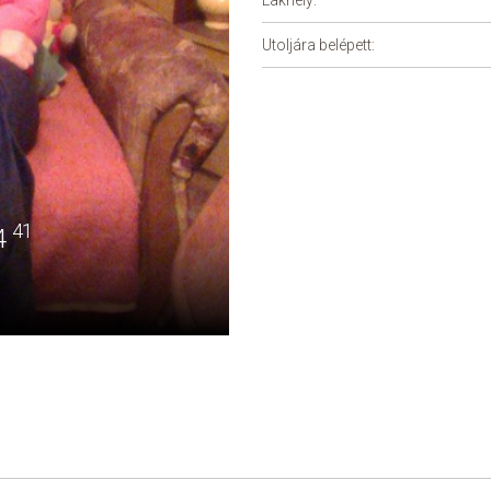
Lakhely:
Utoljára belépett:
41
4