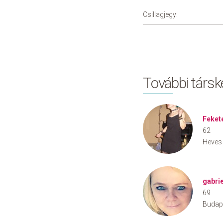
Csillagjegy:
További társ
Feket
62
Heves
gabri
69
Budap