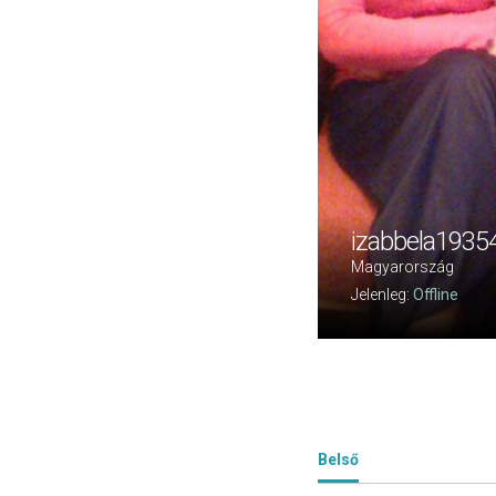
izabbela1935
Magyarország
Jelenleg:
Offline
Belső