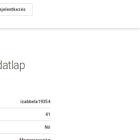
ejelentkezés
datlap
izabbela19354
41
Nő