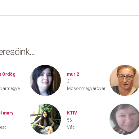
keresőink…
e Ördög
muri2
31
 vármegye
Mosonmagyaróvár
el mary
KTIV
56
est
Vác