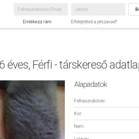
B
Emlékezz rám
Elfelejtetted a jelszavad?
6 éves, Férfi - társkereső adatl
Alapadatok
Felhasználónév:
Kor:
Nem: