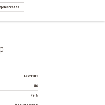
ejelentkezés
ap
teszt103
86
Férfi