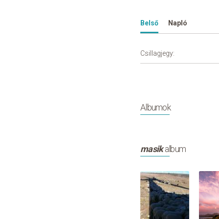
Belső
Napló
Csillagjegy:
Albumok
masik
album