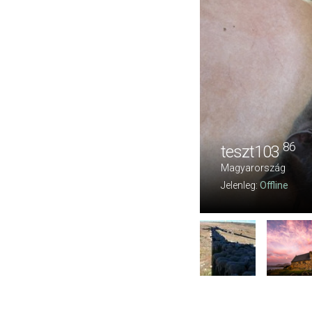
86
teszt103
Magyarország
Jelenleg:
Offline