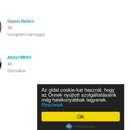
Gyenis Balázs
38
Veszprém vármegye
Attila198001
46
Szlovákia
Az oldal cookie-kat használ, hogy
az Önnek nyújtott szolgáltatásaink
még hatékonyabbak legyenek.
Részletek
OK