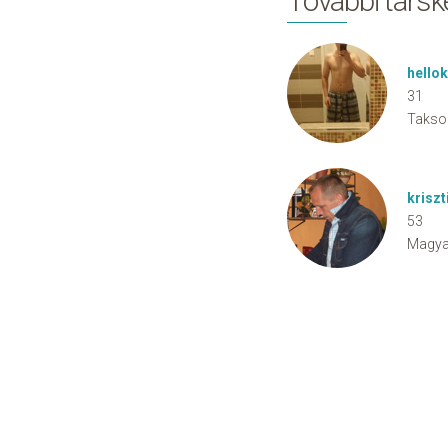
További társ
hello
31
Takso
krisz
53
Magya
Cookie Consent plugin for the EU cookie l