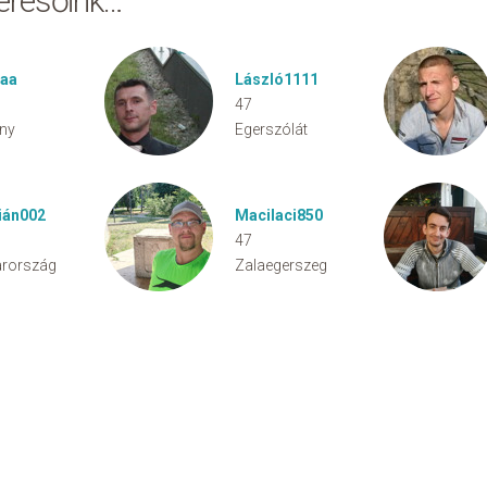
keresőink…
kaa
László1111
47
ny
Egerszólát
tián002
Macilaci850
47
rország
Zalaegerszeg
aw