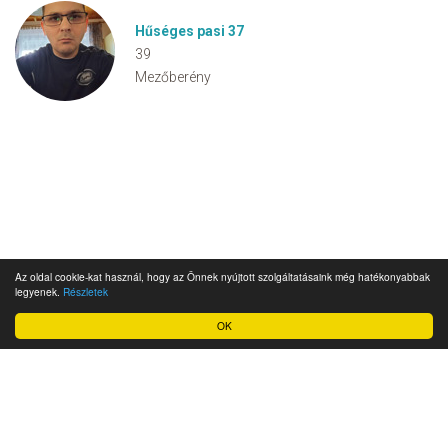
Hűséges pasi 37
39
Mezőberény
Az oldal cookie-kat használ, hogy az Önnek nyújtott szolgáltatásaink még hatékonyabbak
legyenek.
Részletek
OK
Impresszum
Ügyfélszolgálat
Adatkezelési szabályzat és felhasználási feltételek