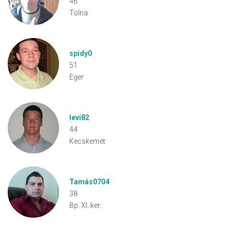
46
Tolna
spidy0
51
Eger
levi82
44
Kecskemét
Tamás0704
38
Bp. XI. ker.