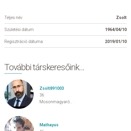
Teljes név:
Zsolt
Születési dátum:
1964/04/10
Regisztráció dátuma:
2019/01/10
További társkeresőink…
Zsolt891003
36
Mosonmagyaróvár
Mathayus