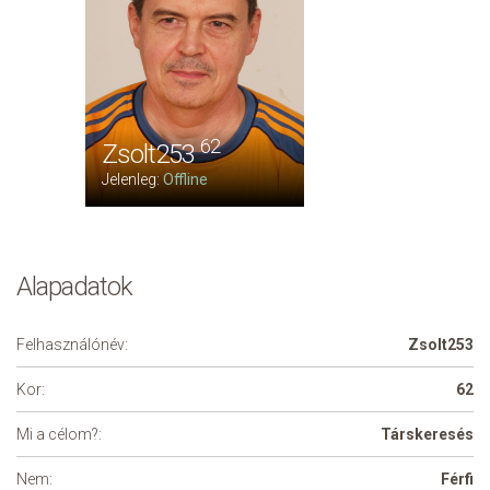
62
Zsolt253
Jelenleg:
Offline
Alapadatok
Felhasználónév:
Zsolt253
Kor:
62
Mi a célom?:
Társkeresés
Nem:
Férfi