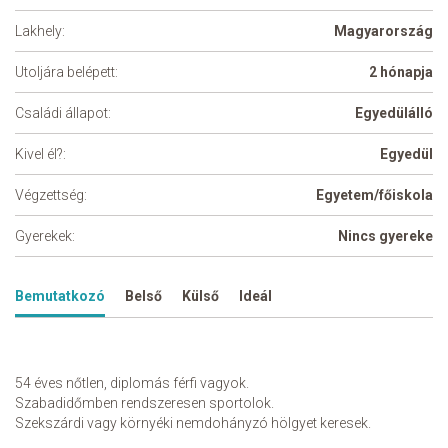
Lakhely:
Magyarország
Utoljára belépett:
2 hónapja
Családi állapot:
Egyedülálló
Kivel él?:
Egyedül
Végzettség:
Egyetem/főiskola
Gyerekek:
Nincs gyereke
Bemutatkozó
Belső
Külső
Ideál
54 éves nőtlen, diplomás férfi vagyok.
Szabadidőmben rendszeresen sportolok.
Szekszárdi vagy környéki nemdohányzó hölgyet keresek.