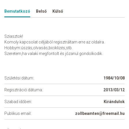
Bemutatkozó
Belső
Külső
Sziasztok!
Komoly kapcsolat céljából regisztráltam erre az oldalra.
Hobbym:úszás,olvasás,biciklizés,stb.
Szeretem,ha valaki megfontolt és józanul gondolkodik.
Születési dátum:
1984/10/08
Regisztráció dátuma:
2013/03/12
Szabad időben:
Kirándulok
Publikus email:
zollbeamten@freemail.hu