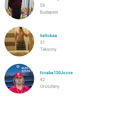
59
Budapest
hellokaa
31
Taksony
fcsaba130Jozse
42
Oroszlány