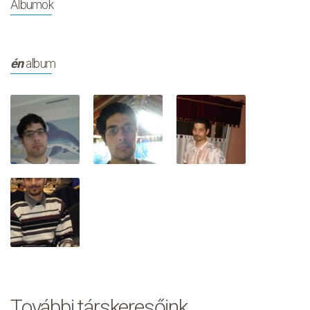
Albumok
én
album
További társkeresőink…