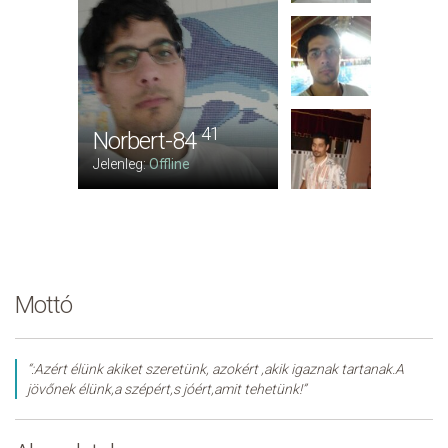
41
Norbert-84
Jelenleg:
Offline
Mottó
“:Azért élünk akiket szeretünk, azokért ,akik igaznak tartanak.A
jövőnek élünk,a szépért,s jóért,amit tehetünk!”