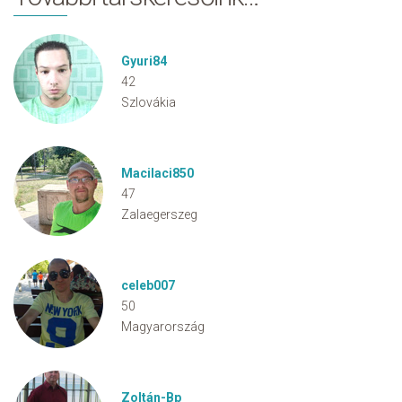
Gyuri84
42
Szlovákia
Macilaci850
47
Zalaegerszeg
celeb007
50
Magyarország
Zoltán-Bp