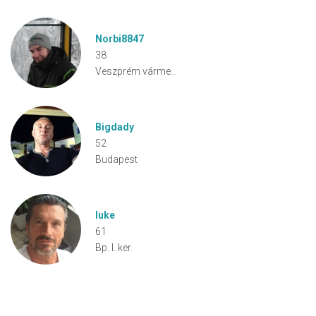
Norbi8847
38
Veszprém vármegye
Bigdady
52
Budapest
luke
61
Bp. I. ker.