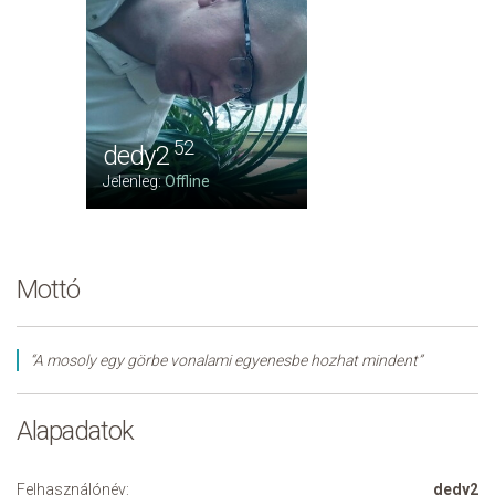
52
dedy2
Jelenleg:
Offline
Mottó
“A mosoly egy görbe vonalami egyenesbe hozhat mindent”
Alapadatok
Felhasználónév:
dedy2