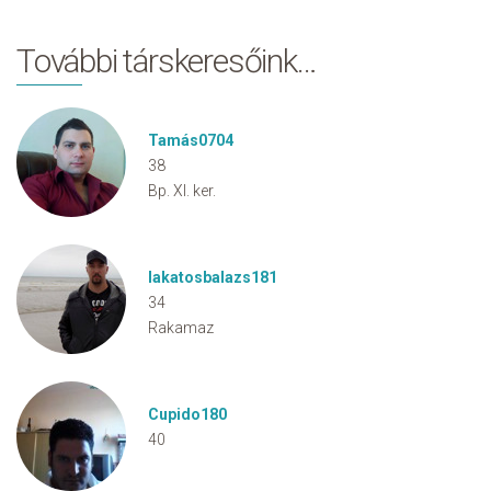
További társkeresőink…
Tamás0704
38
Bp. XI. ker.
lakatosbalazs181
34
Rakamaz
Cupido180
40