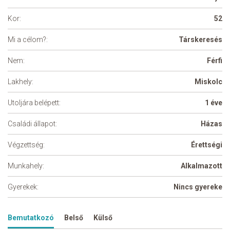
Kor:
52
Mi a célom?:
Társkeresés
Nem:
Férfi
Lakhely:
Miskolc
Utoljára belépett:
1 éve
Családi állapot:
Házas
Végzettség:
Érettségi
Munkahely:
Alkalmazott
Gyerekek:
Nincs gyereke
Bemutatkozó
Belső
Külső