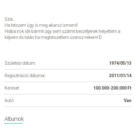
Szia..
Ha tetszem úgy is meg akarsz ismerni!
Hiába irok ide bármit úgy sem számit:beszéljenek helyettem a
képeim és talán ha megtetszettem üzensz nekem!:D
Születési dátum:
1974/05/13
Regisztráció dátuma:
2011/01/14
Kereset:
100.000-200.000 Ft
Autó:
Van
Albumok