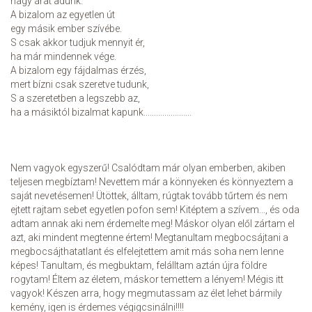
nagy árat adunk.
A bizalom az egyetlen út
egy másik ember szívébe.
S csak akkor tudjuk mennyit ér,
ha már mindennek vége.
A bizalom egy fájdalmas érzés,
mert bízni csak szeretve tudunk,
S a szeretetben a legszebb az,
ha a másiktól bizalmat kapunk.......................
Nem vagyok egyszerű! Csalódtam már olyan emberben, akiben
teljesen megbíztam! Nevettem már a könnyeken és könnyeztem a
saját nevetésemen! Ütöttek, álltam, rúgtak tovább tűrtem és nem
ejtett rajtam sebet egyetlen pofon sem! Kitéptem a szívem..., és oda
adtam annak aki nem érdemelte meg! Máskor olyan elől zártam el
azt, aki mindent megtenne értem! Megtanultam megbocsájtani a
megbocsájthatatlant és elfelejtettem amit más soha nem lenne
képes! Tanultam, és megbuktam, felálltam aztán újra földre
rogytam! Éltem az életem, máskor temettem a lényem! Mégis itt
vagyok! Készen arra, hogy megmutassam az élet lehet bármily
kemény, igen is érdemes végigcsinálni!!!!