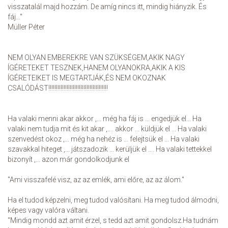
visszatalál majd hozzám. De amíg nincs itt, mindig hiányzik. És
fáj..."
Müller Péter
NEM OLYAN EMBEREKRE VAN SZÜKSÉGEM,AKIK NAGY
ÍGÉRETEKET TESZNEK,HANEM OLYANOKRA,AKIK A KIS
ÍGÉRETEIKET IS MEGTARTJÁK,ÉS NEM OKOZNAK
CSALÓDÁST!!!!!!!!!!!!!!!!!!!!!!!!!!!!!!!!!!!!!!!
Ha valaki menni akar akkor ,... még ha fáj is ... engedjük el... Ha
valaki nem tudja mit és kit akar ,.... akkor ... küldjük el ... Ha valaki
szenvedést okoz ,... még ha nehéz is ... felejtsük el ... Ha valaki
szavakkal hiteget ,... játszadozik ... kerüljük el .... Ha valaki tettekkel
bizonyít ,... azon már gondolkodjunk el
"Ami visszafelé visz, az az emlék, ami előre, az az álom."
Ha el tudod képzelni, meg tudod valósítani. Ha meg tudod álmodni,
képes vagy valóra váltani.
"Mindig mondd azt amit érzel, s tedd azt amit gondolsz.Ha tudnám