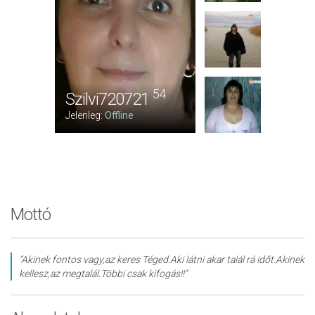
54
Szilvi720721
Jelenleg:
Offline
Mottó
“Akinek fontos vagy,az keres Téged.Aki látni akar talál rá időt.Akinek
kellesz,az megtalál.Többi csak kifogás!!”