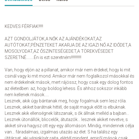
KEDVES FÉRFIAK!!!!!
AZT GONDOLJÁTOK,A NŐK AZ AJÁNDÉKOKAT,AZ
AUTÓTOKAT,PÉNZETEKET AKARJA.DE AZ IGAZI NŐ AZ IDŐDET,A
MOSOLYODAT,AZ ŐSZINTESÉGEDET,A TÖREKVÉSEDET
SZERETNÉ........Én is ezt szeretném!!!!!!!!!!!
Van, hogy eljön az a pillanat, amikor már nem érdekel, hogy ki mit
csinál vagy ki mit mond. Amikor már nem foglalkozol másokkal és
nem érdekelnek mások, mert rájössz, hogy csak egy dolog fontos
az életedben: az, hogy boldog lehess. És ahhoz sokszor inkább
nem kellenek mások.....
Lesznek, akik úgy bántanak meg, hogy fogalmuk sem lesz róla.
Lesznek, akiket barátnak hittél, de saját maguk előtt is elbuknak.
Lesznek akik ellenségnek látszanak, s ők állnak melléd a bajban...
Lesznek útonállók, bliccelők, átutazók... lesznek akiket nevetve, s
akiket sírva hagysz ott egy-egy állomáson. Mindig, mindennek célja
van... fáradalmas, izgalmas utazás az élet. S ha találsz egy
útitársat, aki végigkísér rajta, elértél mindent, amiről mások csak