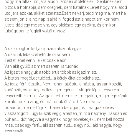
hogy ma látlak utoljára aludni, erősen átölelnélek... Senkinek sem
biztos a holnapja, sem öregnek, sem fiatalnak.Lehet hogy ma látod
utoljára azokat, akiket szeretsz.Ezért ne várj, tedd meg ma, mert ha
sosem jön el a holnap, sajnálni fogod azt a napot,amikor nem
jutott időd egy mosolyra, egy ölelésre, egy csókra, és amikor
túlságosan elfoglalt voltál ahhoz"
A szép rögtön kell,az igazira alszunk egyet.
A szívünk lebeszélhető,de rá sosem.
Testet lehet venni,lelket csak eladni.
Van akit gyűlölsz,mert szeretni is tudnád.
Az igazit elhagyjuk a többiért,a többit az igazi miatt.
A biztos megöl,de túléled....a kétely éltet,de belehalsz.....
Az igazi férfi játszik... Nem rohan ajtóstul a házba, lassan közelit,
vadászik, csak úgy mellesleg megérint... Mögéd lép, a tenyere a
tenyeredbe simul… Az igazi férfi nem siet, megvárja, míg megszűnik
körülöttünk a világ, és már csak őt látod. Nem elveszi,
odaadod...nem eltűrjük... hanem befogadjuk... az igazi ölelés
visszafogott... úgy kúszik végig a testen, mint a napfény... lassan és
puhán... időt hagyva a vágynak, hogy növekedjék... nem kell hozzá
más, csak egy férfi... aki szeretni tud... s egy nő... aki hagyja, hogy
szeressék...