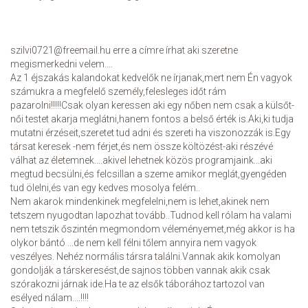
szilvi0721@freemail.hu erre a címre írhat aki szeretne
megismerkedni velem....
Az 1 éjszakás kalandokat kedvelők ne írjanak,mert nem Én vagyok
számukra a megfelelő személy,felesleges időt rám
pazarolni!!!!!Csak olyan keressen aki egy nőben nem csak a külsőt-
női testet akarja meglátni,hanem fontos a belső érték is.Aki,ki tudja
mutatni érzéseit,szeretet tud adni és szereti ha viszonozzák is.Egy
társat keresek -nem férjet,és nem össze költözést-aki részévé
válhat az életemnek....akivel lehetnek közös programjaink...aki
megtud becsülni,és felcsillan a szeme amikor meglát,gyengéden
tud ölelni,és van egy kedves mosolya felém..
Nem akarok mindenkinek megfelelni,nem is lehet,akinek nem
tetszem nyugodtan lapozhat tovább..Tudnod kell rólam ha valami
nem tetszik őszintén megmondom véleményemet,még akkor is ha
olykor bántó ...de nem kell félni tőlem annyira nem vagyok
veszélyes. Nehéz normális társra találni.Vannak akik komolyan
gondolják a társkeresést,de sajnos többen vannak akik csak
szórakozni járnak ide.Ha te az elsők táborához tartozol van
esélyed nálam....!!!!