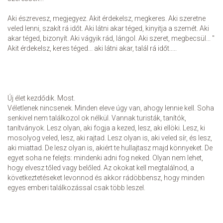
Aki észrevesz, megjegyez. Akit érdekelsz, megkeres. Aki szeretne
veled lenni, szakít rá időt. Aki látni akar téged, kinyitja a szemét. Aki
akar téged, bizonyít. Aki vágyik rád, lángol. Aki szeret, megbecsül... "
Akit érdekelsz, keres téged... aki látni akar, talál rá időt.....
Új élet kezdődik. Most.
Véletlenek nincsenek. Minden eleve úgy van, ahogy lennie kell. Soha
senkivel nem találkozol ok nélkül. Vannak turisták, tanítók,
tanítványok. Lesz olyan, aki fogja a kezed, lesz, aki ellöki. Lesz, ki
mosolyog veled, lesz, aki rajtad. Lesz olyan is, aki veled sír, és lesz,
aki miattad. De lesz olyan is, akiért te hullajtasz majd könnyeket. De
egyet soha ne felejts: mindenki adni fog neked. Olyan nem lehet,
hogy elvesz tőled vagy belőled. Az okokat kell megtalálnod, a
következtetéseket levonnod és akkor rádöbbensz, hogy minden
egyes emberi találkozással csak több leszel.