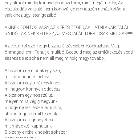
Egy álmot mindig könnyebb összetörni, mint megálmodni; Az
elszakadás valakitől nem könnyű, de ami igazán nehéz kötődni
valakihez úgy Istenigazából.
AKINEK FONTOS VAGY,AZ KERES TÉGED,AKI LÁTNI AKAR TALÁL
RÁ IDŐT.AKINEK KELLESZ,AZ MEGTALÁL.TÖBBI CSAK KIFOGÁS!!!!!!
Az élet arról szól,hogy bízz az érzéseidben.Kockáztass!Merj
önmagad lenni!Tanulj a múltból.Becsüld meg az emlékeket,és vedd
észre:az élet soha nem áll meg,mindig megy tovább....
A bizalom nem csak egy szó,
mit kimondani is nehéz.
A bizalom egy törékeny kincs,
mi nagyon könnyen odavész.
A bizalom egy hosszú út,
melyen mi is végigmegyünk,
S hogy nehéz lesz-e járni rajta,
attól is függ, mi mit teszünk.
A bizalom a legnagyobb díj,
mit másoktól kaphatunk,
S bizony e ritka kincsért sokszor