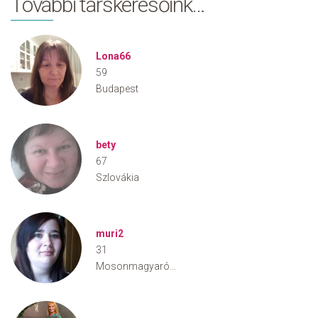
További társkeresőink…
Lona66
59
Budapest
bety
67
Szlovákia
muri2
31
Mosonmagyaróvár