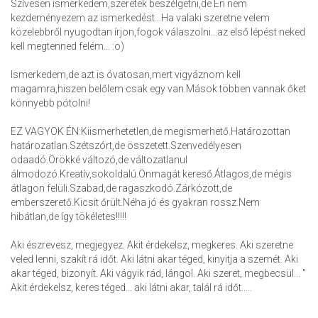
Szívesen ismerkedem,szeretek beszélgetni,de Én nem
kezdeményezem az ismerkedést...Ha valaki szeretne velem
közelebbről nyugodtan írjon,fogok válaszolni...az első lépést neked
kell megtenned felém... :o)
Ismerkedem,de azt is óvatosan,mert vigyáznom kell
magamra,hiszen belőlem csak egy van.Mások többen vannak őket
könnyebb pótolni!
EZ VAGYOK ÉN:Kiismerhetetlen,de megismerhető.Határozottan
határozatlan.Szétszórt,de összetett.Szenvedélyesen
odaadó.Örökké változó,de változatlanul
álmodozó.Kreatív,sokoldalú.Önmagát kereső.Átlagos,de mégis
átlagon felüli.Szabad,de ragaszkodó.Zárkózott,de
emberszerető.Kicsit őrült.Néha jó és gyakran rossz.Nem
hibátlan,de így tökéletes!!!!!
Aki észrevesz, megjegyez. Akit érdekelsz, megkeres. Aki szeretne
veled lenni, szakít rá időt. Aki látni akar téged, kinyitja a szemét. Aki
akar téged, bizonyít. Aki vágyik rád, lángol. Aki szeret, megbecsül... "
Akit érdekelsz, keres téged... aki látni akar, talál rá időt.....