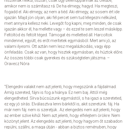
hisztériák nélkül, tisztán, csak úgy belehuppannak az öledbe,
amikor nem is számítasz rá. De ha elmegy, hagyd. Ha megteszi,
fogadd el. Aki elmegy, az nem a tiéd. Aki elmegy, az sosem ért ide
igazán. Majd jön olyan, aki fél percet sem tud lélegezni nélküled,
mert annyira kellesz neki. Levegőt fog kapni, meg minden, de csak
igazán akkor él, ha mellette vagy – és ezzel te sem leszel másképp.
Feltöltöd és feltölt téged. Támogat és melletted áll. Harcoltok
mindennel, együtt, és erőt merítetek egymásból. Mert ami jó, az
valami ilyesmi. Ott aztán nem lesz megalázkodás, vagy épp
önfeladás. Csak az van, hogy hisztek egymásban, és húztok előre.
Az összes többi csak gyerekes és szükségtelen játszma. –
Oravecz Nóra
"Elengedni valakit nem azt jelenti, hogy megszűnik a fájdalmad.
Amíg szereted, fájni is fog a hiánya. Ez nem baj. Attól még
elengedheted. Sírva búcsúzunk egymástól, s ha igazi a szereteted,
ez egy jó sírás. Elválasztva lenni bárkitől is, akit szeretünk: fáj. Ha
már nem fáj: nem is szeretjük.. Az elengedés nem azt jelenti, hogy
az ember szíve kihűl. Nem azt jelenti, hogy elfelejtem örökre. Nem
közönyt jelent. Az elengedés azt jelenti, hogy hagyom őt szabadon
repülni, szállni, a maga útján - abban a biztos reményben, hogy