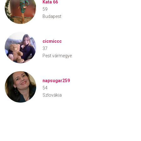
Kata 66
59
Budapest
cicmiccc
37
Pest vármegye
napsugar259
54
Szlovákia