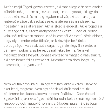
Az fog majd Téged igazán szeretni, aki már a legelején nem csak a
külsődet nézi, hanem a gesztusaidat, a mosolyodat, aki egy kis
csodaként kezel, és mindig izgalommal vár, aki tudni akarja a
legbelső érzéseidet, azokat szeretné átérezni és mindezekhez
hozzátenni a saját érzéseit. Akit a lelked is érdekel... Aki elfogadja a
hülyeségeidet is, ezeket aranyosságnak veszi... Sose állj sorba
valakinél, miközben másnál első is lehetnél! Az élet túl rövid ahhoz,
hogy olyan emberekkel töltsük, akik kiszívják belőlünk a
boldogságot. Ha valaki azt akarja, hogy jelen legyél az életében
bármely módon is, az helyet csinál neked benne. Nem kell
megküzdened a helyért. Sohase erőltesd rá magad olyasvalakire,
aki nem ismeri fel az értékeidet. Az ember arra éhes, hogy úgy
szeressék, ahogyan van.!!
Nem kell túlkomplikálni. Ha egy férfi látni akar, ő keres. Ha veled
akar lenni, megteszi. Nem egy nőnek kell őrült módjára, tíz
körömmel belekapaszkodva mindent feláldozni. Csak ésszel.
Egyébként is, akinek a figyelméért harcolni kell, az már rég nem jó. A
legjobb dolgok maguktól jönnek. Erőlködés, játszmák, és buta