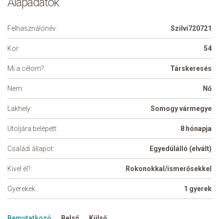
Alapadatok
Felhasználónév:
Szilvi720721
Kor:
54
Mi a célom?:
Társkeresés
Nem:
Nő
Lakhely:
Somogy vármegye
Utoljára belépett:
8 hónapja
Családi állapot:
Egyedülálló (elvált)
Kivel él?:
Rokonokkal/ismerősekkel
Gyerekek:
1 gyerek
Bemutatkozó
Belső
Külső