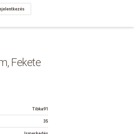
ejelentkezés
em, Fekete
Tibka91
35
Ismerkedés