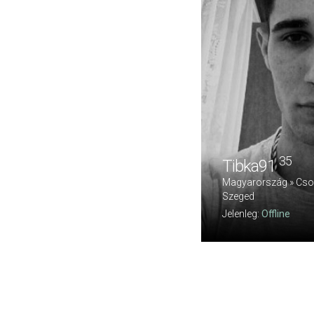
35
Tibka91
Magyarország » Cso
Szeged
Jelenleg:
Offline