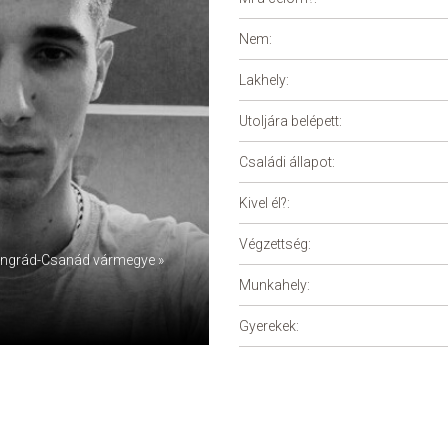
Nem:
Lakhely:
Utoljára belépett:
Családi állapot:
Kivel él?:
Végzettség:
ngrád-Csanád vármegye »
Munkahely:
Gyerekek: