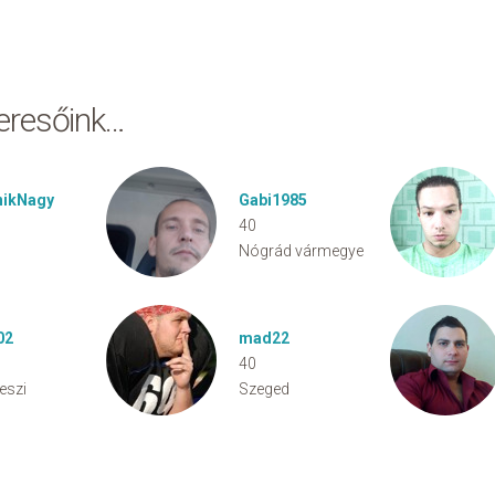
keresőink…
ikNagy
Gabi1985
40
Nógrád vármegye
02
mad22
40
eszi
Szeged