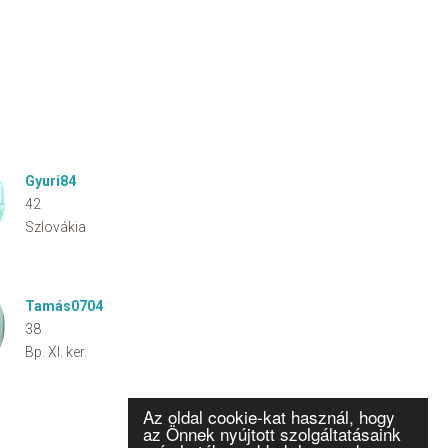
Gyuri84
42
Szlovákia
Tamás0704
38
Bp. XI. ker.
Az oldal cookie-kat használ, hogy
az Önnek nyújtott szolgáltatásaink