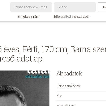
B
Emlékezz rám
Elfelejtetted a jelszavad?
 éves, Férfi, 170 cm, Barna sz
ereső adatlap
Alapadatok
Felhasználónév:
Kor:
Mi a célom?: