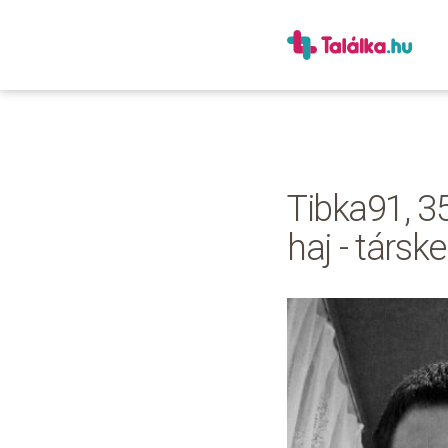
Tibka91, 35
haj - társk