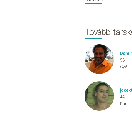
További társ
Domin
58
Győr
jocek
44
Dunak