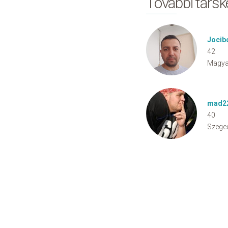
További társ
Jocib
42
Magya
mad2
40
Szege
Cookie Consent plugin for the EU cookie l