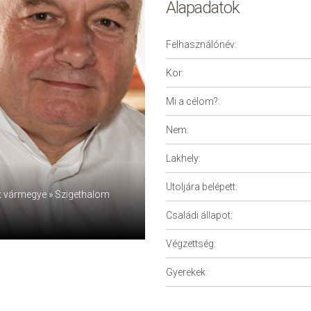
Alapadatok
Felhasználónév:
Kor:
Mi a célom?:
Nem:
Lakhely:
Utoljára belépett:
 vármegye » Szigethalom
Családi állapot:
Végzettség:
Gyerekek: