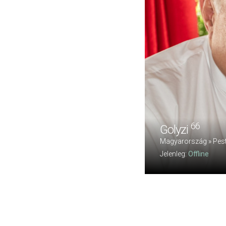
66
Golyzi
Magyarország » Pest
Jelenleg:
Offline