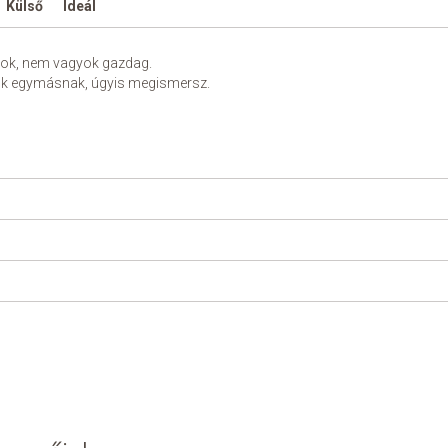
Külső
Ideál
gyok, nem vagyok gazdag.
k egymásnak, úgyis megismersz.