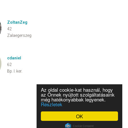
ZoltanZeg
42
Zalaegerszeg
cdaniel
62
Bp. I. ker.
Az oldal cookie-kat használ, hogy
az Önnek nyújtott szolgáltatásaink
még hatékonyabbak legyenek.
Részletek
OK