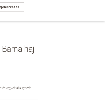
ejelentkezés
, Barna haj
e én legyek akit igazán