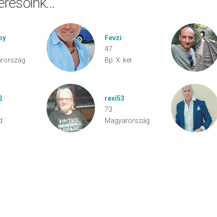
keresőink…
oy
Fevzi
47
rország
Bp. X. ker.
2
rexi53
73
d
Magyarország
aw