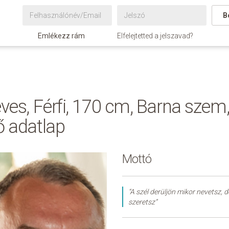
B
Emlékezz rám
Elfelejtetted a jelszavad?
éves, Férfi, 170 cm, Barna szem
ő adatlap
Mottó
“A szél derüljön mikor nevetsz, d
szeretsz”