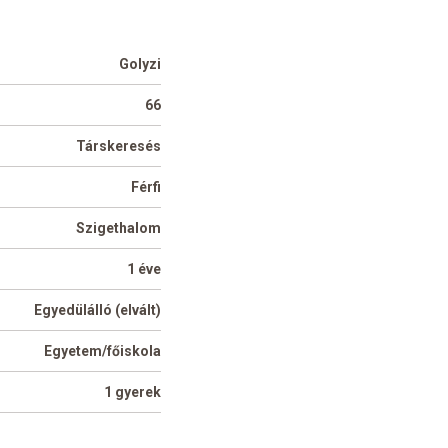
Golyzi
66
Társkeresés
Férfi
Szigethalom
1 éve
Egyedülálló (elvált)
Egyetem/főiskola
1 gyerek