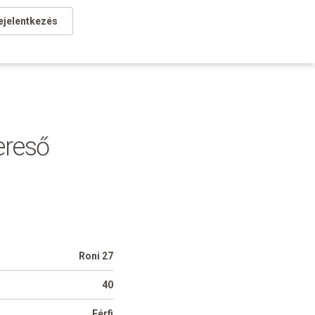
ejelentkezés
ereső
Roni 27
40
Férfi