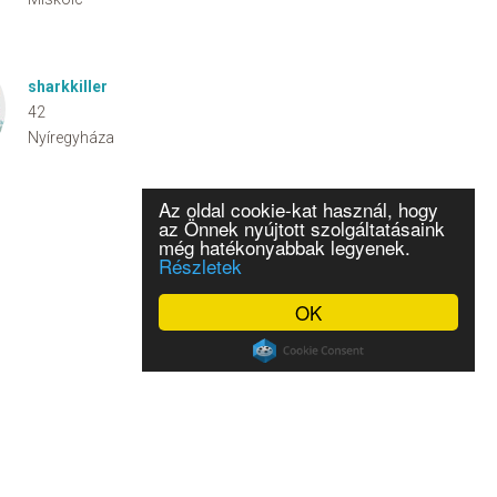
sharkkiller
42
Nyíregyháza
Az oldal cookie-kat használ, hogy
az Önnek nyújtott szolgáltatásaink
még hatékonyabbak legyenek.
Részletek
OK
Üzletszabályzat