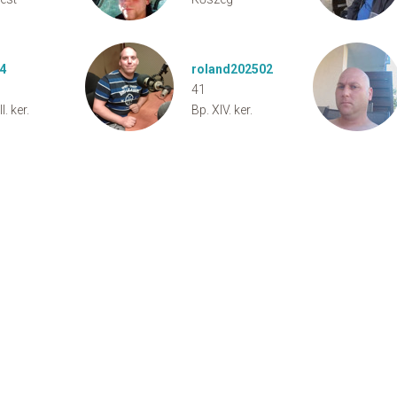
4
roland202502
41
I. ker.
Bp. XIV. ker.
aw
Ügyfélszolgálat
Adatkezelési szabályzat és felhasználási feltételek
Cookie szabályzat