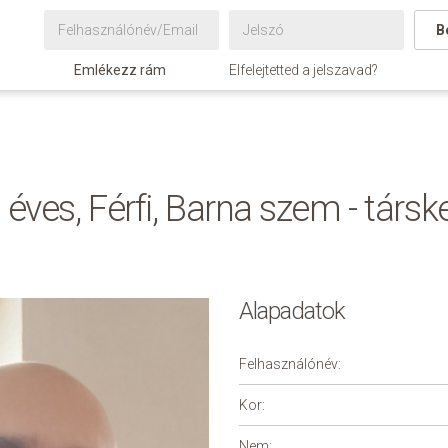
B
Emlékezz rám
Elfelejtetted a jelszavad?
 éves, Férfi, Barna szem - társk
Alapadatok
Felhasználónév:
Kor:
Nem: