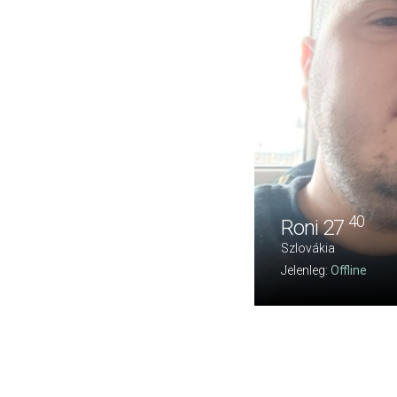
40
Roni 27
Szlovákia
Jelenleg:
Offline