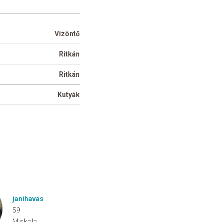
Vízöntő
Ritkán
Ritkán
Kutyák
janihavas
59
Miskolc