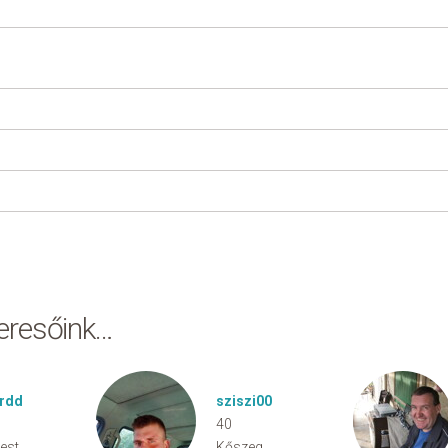
keresőink…
rdd
sziszi00
40
est
Kőszeg