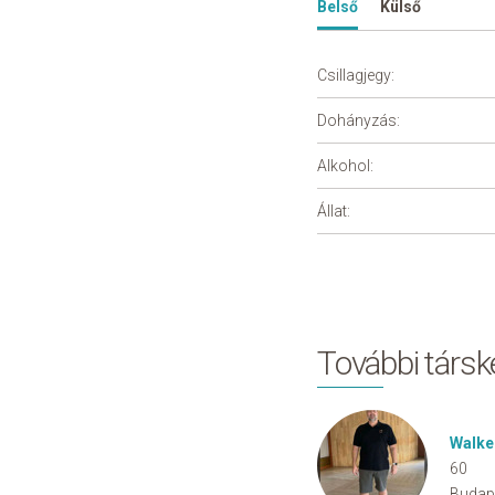
Belső
Külső
Csillagjegy:
Dohányzás:
Alkohol:
Állat:
További társ
Walke
60
Budap