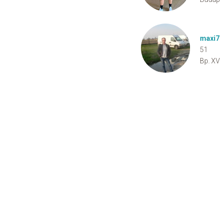
maxi7
51
Bp. XVI
Cookie Consent plugin for the EU cookie l
Impresszum