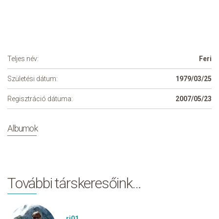
Teljes név:
Feri
Születési dátum:
1979/03/25
Regisztráció dátuma:
2007/05/23
Albumok
További társkeresőink…
rj01