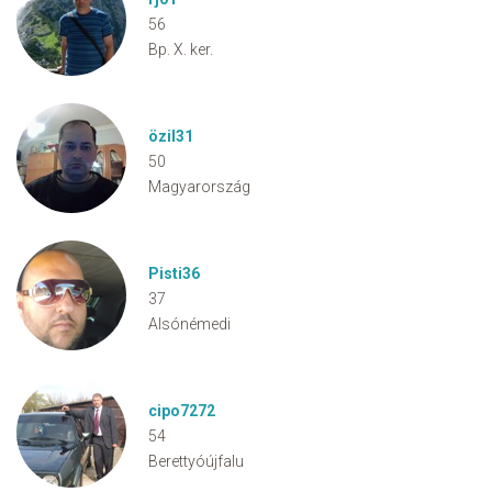
56
Bp. X. ker.
özil31
50
Magyarország
Pisti36
37
Alsónémedi
cipo7272
54
Berettyóújfalu