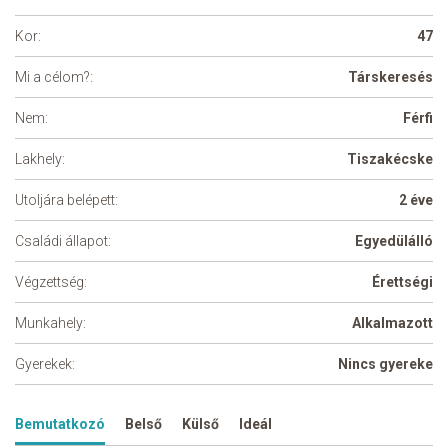
Kor:
47
Mi a célom?:
Társkeresés
Nem:
Férfi
Lakhely:
Tiszakécske
Utoljára belépett:
2 éve
Családi állapot:
Egyedülálló
Végzettség:
Érettségi
Munkahely:
Alkalmazott
Gyerekek:
Nincs gyereke
Bemutatkozó
Belső
Külső
Ideál