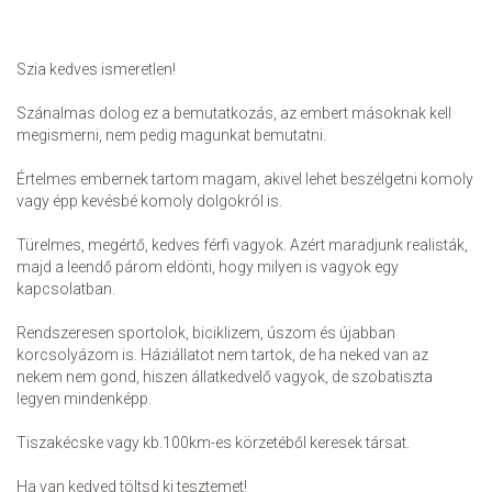
Szia kedves ismeretlen!
Szánalmas dolog ez a bemutatkozás, az embert másoknak kell
megismerni, nem pedig magunkat bemutatni.
Értelmes embernek tartom magam, akivel lehet beszélgetni komoly
vagy épp kevésbé komoly dolgokról is.
Türelmes, megértő, kedves férfi vagyok. Azért maradjunk realisták,
majd a leendő párom eldönti, hogy milyen is vagyok egy
kapcsolatban.
Rendszeresen sportolok, biciklizem, úszom és újabban
korcsolyázom is. Háziállatot nem tartok, de ha neked van az
nekem nem gond, hiszen állatkedvelő vagyok, de szobatiszta
legyen mindenképp.
Tiszakécske vagy kb.100km-es körzetéből keresek társat.
Ha van kedved töltsd ki tesztemet!