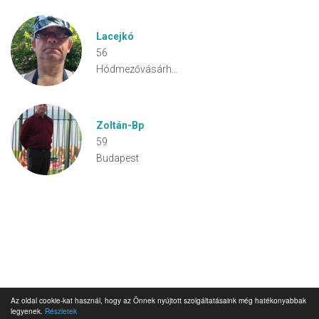
Lacejkó
56
Hódmezővásárhely
Zoltán-Bp
59
Budapest
Az oldal cookie-kat használ, hogy az Önnek nyújtott szolgáltatásaink még hatékonyabbak
legyenek.
Részletek