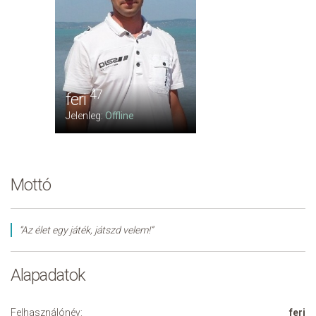
47
feri
Jelenleg:
Offline
Mottó
“Az élet egy játék, játszd velem!”
Alapadatok
Felhasználónév:
feri