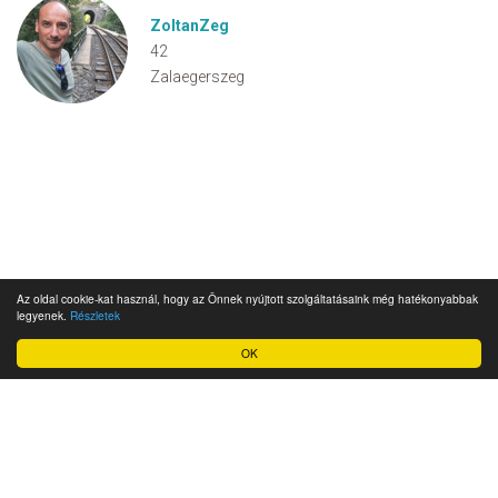
ZoltanZeg
42
Zalaegerszeg
Az oldal cookie-kat használ, hogy az Önnek nyújtott szolgáltatásaink még hatékonyabbak
legyenek.
Részletek
OK
Impresszum
Ügyfélszolgálat
Adatkezelési szabályzat és felhasználási feltételek
Üzletszabályzat
Cookie szabályzat