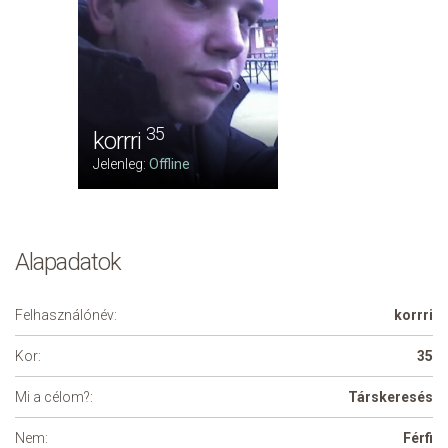
35
korrri
Jelenleg:
Offline
Alapadatok
Felhasználónév:
korrri
Kor:
35
Mi a célom?:
Társkeresés
Nem:
Férfi