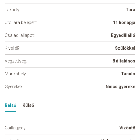
Lakhely:
Tura
Utoljára belépett:
11 hónapja
Családi állapot:
Egyedülálló
Kivel él?:
Szülőkkel
Végzettség:
8 általános
Munkahely:
Tanuló
Gyerekek:
Nincs gyereke
Belső
Külső
Csillagjegy:
Vízöntő