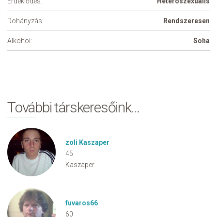
Érdeklődés:
Heteroszexuális
Dohányzás:
Rendszeresen
Alkohol:
Soha
További társkeresőink…
zoli Kaszaper
45
Kaszaper
fuvaros66
60