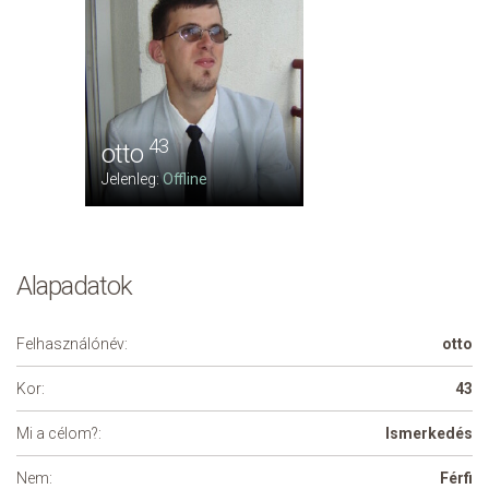
43
otto
Jelenleg:
Offline
Alapadatok
Felhasználónév:
otto
Kor:
43
Mi a célom?:
Ismerkedés
Nem:
Férfi