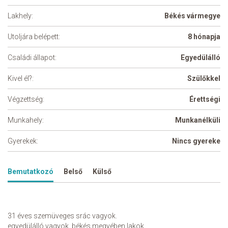
Lakhely:
Békés vármegye
Utoljára belépett:
8 hónapja
Családi állapot:
Egyedülálló
Kivel él?:
Szülőkkel
Végzettség:
Érettségi
Munkahely:
Munkanélküli
Gyerekek:
Nincs gyereke
Bemutatkozó
Belső
Külső
31 éves szemüveges srác vagyok.
egyedülálló vagyok. békés megyében lakok