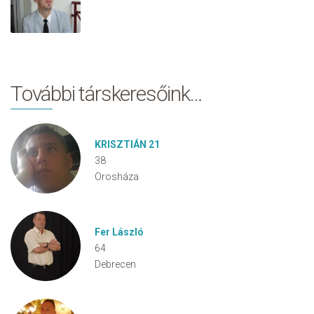
További társkeresőink…
KRISZTIÁN 21
38
Orosháza
Fer László
64
Debrecen