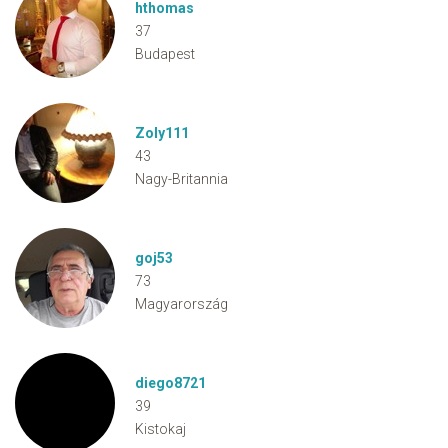
hthomas
37
Budapest
Zoly111
43
Nagy-Britannia
goj53
73
Magyarország
diego8721
39
Kistokaj