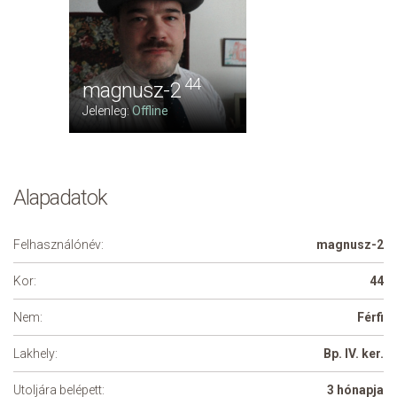
44
magnusz-2
Jelenleg:
Offline
Alapadatok
Felhasználónév:
magnusz-2
Kor:
44
Nem:
Férfi
Lakhely:
Bp. IV. ker.
Utoljára belépett:
3 hónapja