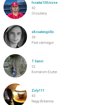
fcsaba130Jozse
42
Oroszlány
xXcsabingóXx
39
Pest vármegye
T Sanci
52
Komárom-Esztergom vármegye
Zoly111
43
Nagy-Britannia