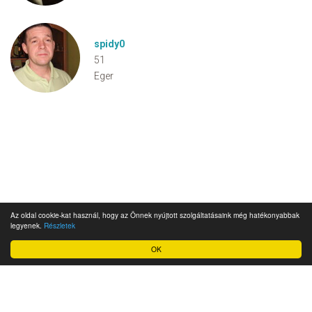
spidy0
51
Eger
Az oldal cookie-kat használ, hogy az Önnek nyújtott szolgáltatásaink még hatékonyabbak
legyenek.
Részletek
OK
Impresszum
Ügyfélszolgálat