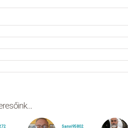
keresőink…
272
Sanyi95802