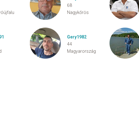
68
yóújfalu
Nagykőrös
91
Gery1982
44
d
Magyarország
aw