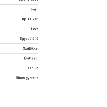
Férfi
Bp. XI. ker.
1 éve
Egyedülálló
Szülőkkel
Érettségi
Tanuló
Nincs gyereke