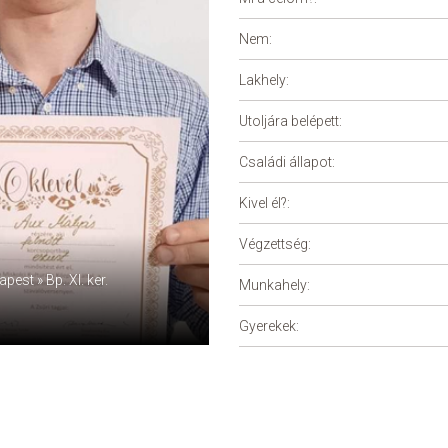
Nem:
Lakhely:
Utoljára belépett:
Családi állapot:
Kivel él?:
Végzettség:
est » Bp. XI. ker.
Munkahely:
Gyerekek: