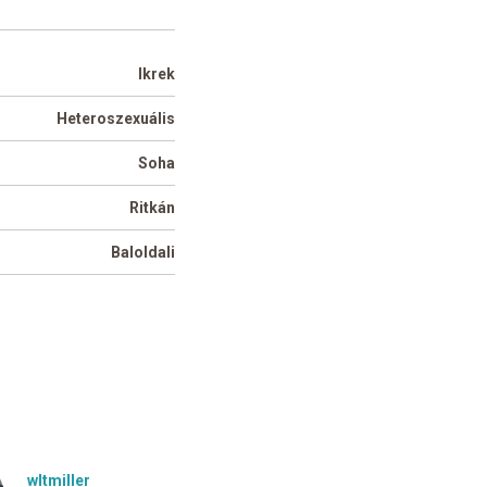
Ikrek
Heteroszexuális
Soha
Ritkán
Baloldali
wltmiller