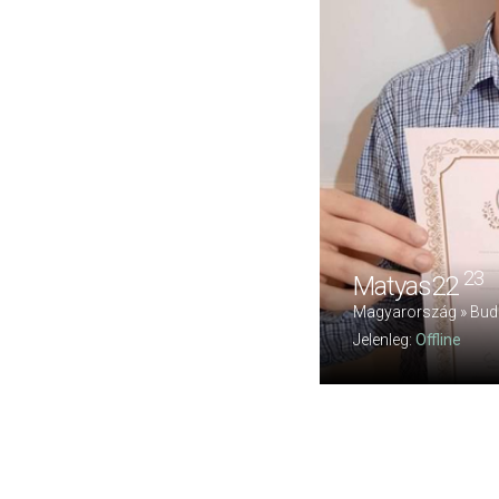
23
Matyas22
Magyarország » Budap
Jelenleg:
Offline