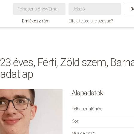
B
Emlékezz rám
Elfelejtetted a jelszavad?
3 éves, Férfi, Zöld szem, Barna
 adatlap
Alapadatok
Felhasználónév:
Kor:
Mi a célom?: