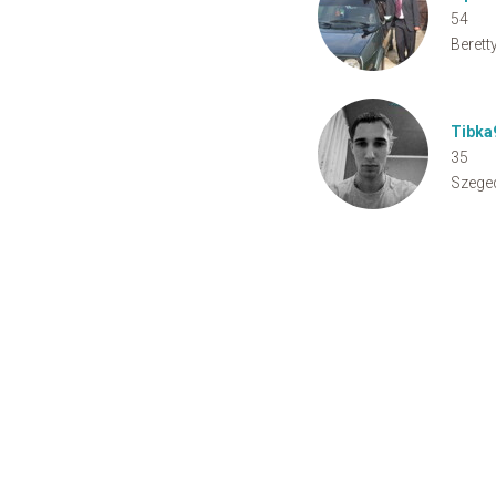
54
Berett
Tibka
35
Szege
Cookie Consent plugin for the EU cookie l