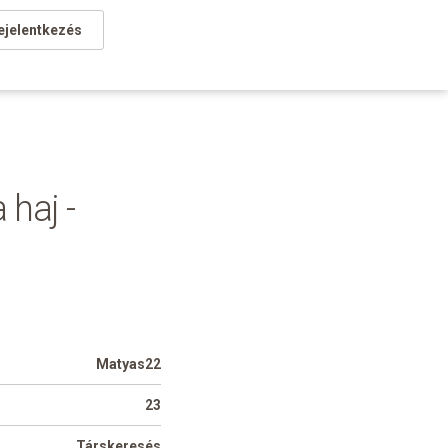
ejelentkezés
 haj -
Matyas22
23
Társkeresés