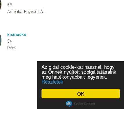
58
Amerikai Egyesült Államok
kismacko
54
Pécs
Az oldal cookie-kat használ, hogy
az Önnek nyújtott szolgáltatásaink
még hatékonyabbak legyenek.
Részletek
OK