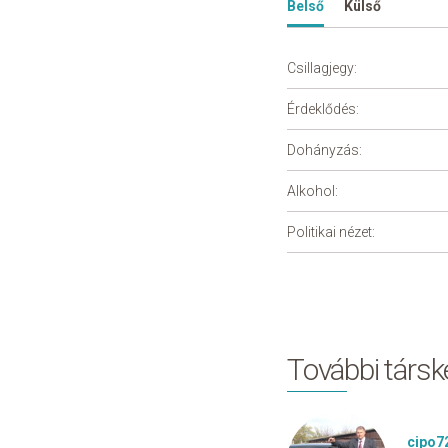
Belső
Külső
Csillagjegy:
Érdeklődés:
Dohányzás:
Alkohol:
Politikai nézet:
További társ
cipo7