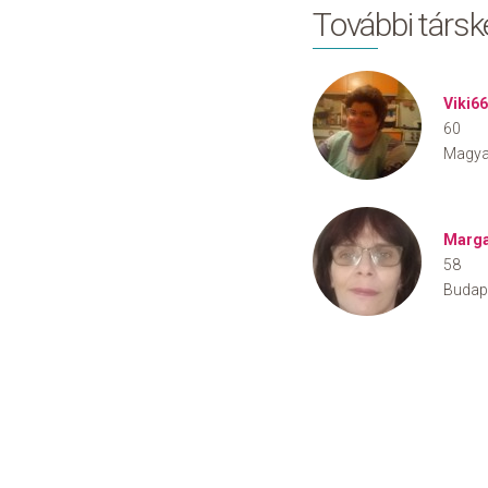
További társ
Viki6
60
Magya
Marga
58
Budap