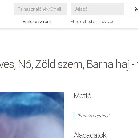
B
Emlékezz rám
Elfelejtetted a jelszavad?
es, Nő, Zöld szem, Barna haj -
Mottó
“Érintés,napfény”
Alapadatok