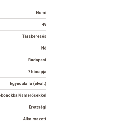
Nomi
49
Társkeresés
Nő
Budapest
7 hónapja
Egyedülálló (elvált)
okonokkal/ismerősekkel
Érettségi
Alkalmazott