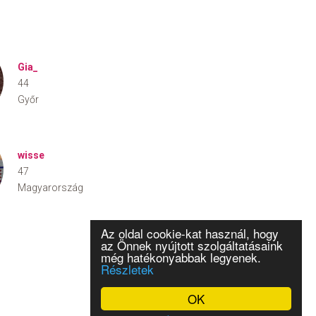
Gia_
44
Győr
wisse
47
Magyarország
Az oldal cookie-kat használ, hogy
az Önnek nyújtott szolgáltatásaink
még hatékonyabbak legyenek.
Részletek
OK