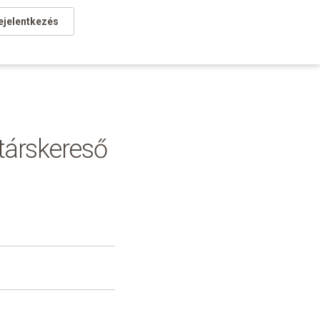
ejelentkezés
 társkereső