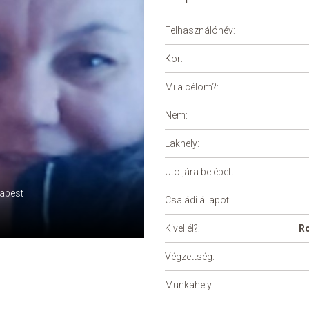
Felhasználónév:
Kor:
Mi a célom?:
Nem:
Lakhely:
Utoljára belépett:
apest
Családi állapot:
Kivel él?:
R
Végzettség:
Munkahely: