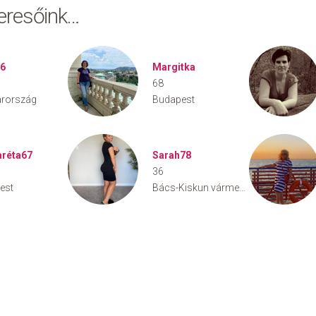
keresőink…
66
Margitka
68
rország
Budapest
réta67
Sarah78
36
est
Bács-Kiskun vármegye