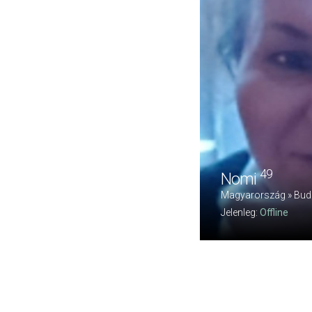
49
Nomi
Magyarország » Bud
Jelenleg:
Offline