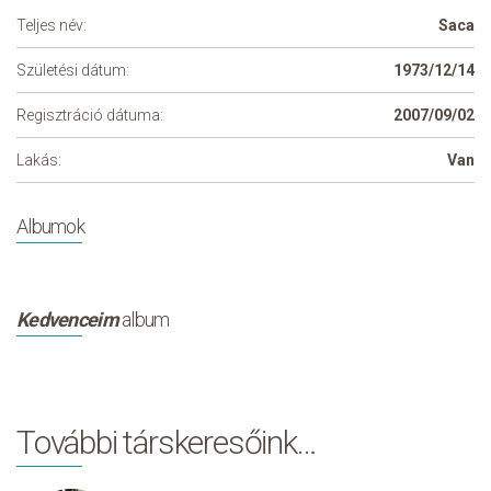
Teljes név:
Saca
Születési dátum:
1973/12/14
Regisztráció dátuma:
2007/09/02
Lakás:
Van
Albumok
Kedvenceim
album
További társkeresőink…