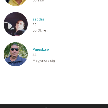
Bp. I. ker.
szodas
39
Bp. XI. ker.
Papadzso
44
Magyarország