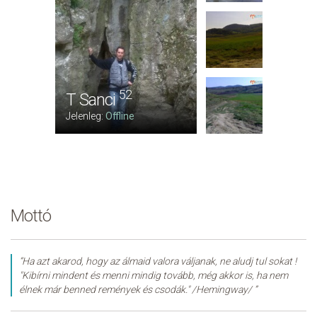
52
T Sanci
Jelenleg:
Offline
Mottó
“Ha azt akarod, hogy az álmaid valora váljanak, ne aludj tul sokat !
"Kibírni mindent és menni mindig tovább, még akkor is, ha nem
élnek már benned remények és csodák." /Hemingway/ ”