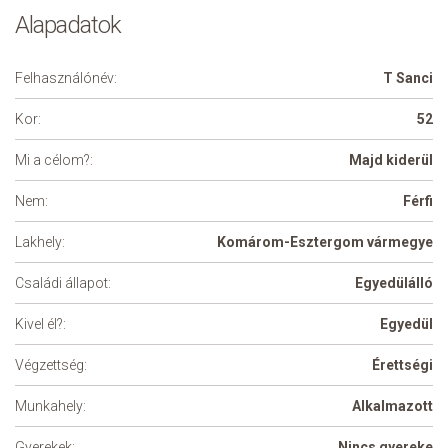
Alapadatok
Felhasználónév:
T Sanci
Kor:
52
Mi a célom?:
Majd kiderül
Nem:
Férfi
Lakhely:
Komárom-Esztergom vármegye
Családi állapot:
Egyedülálló
Kivel él?:
Egyedül
Végzettség:
Érettségi
Munkahely:
Alkalmazott
Gyerekek:
Nincs gyereke