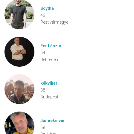
Scytha
46
Pest vármegye
Fer László
64
Debrecen
kékvihar
38
Budapest
Jamiekelvin
58