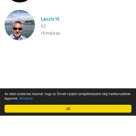
László15
62
Honduras
Az oldal cookie-kat használ, hogy az Önnek nyújtott szolgáltatásaink még hatékonyabbak
legyenek.
Részletek
OK
Impresszum
Ügyfélszolgálat