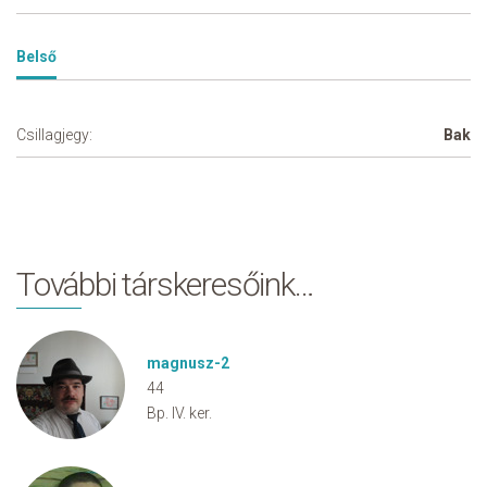
Belső
Csillagjegy:
Bak
További társkeresőink…
magnusz-2
44
Bp. IV. ker.