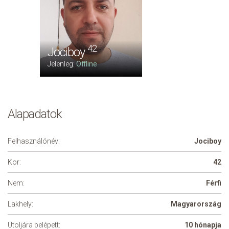
42
Jociboy
Jelenleg:
Offline
Alapadatok
Felhasználónév:
Jociboy
Kor:
42
Nem:
Férfi
Lakhely:
Magyarország
Utoljára belépett:
10 hónapja