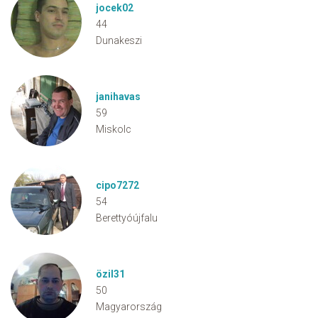
jocek02
44
Dunakeszi
janihavas
59
Miskolc
cipo7272
54
Berettyóújfalu
özil31
50
Magyarország