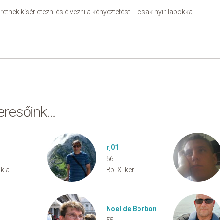
retnek kísérletezni és élvezni a kényeztetést ... csak nyilt lapokkal.
keresőink…
rj01
56
kia
Bp. X. ker.
Noel de Borbon