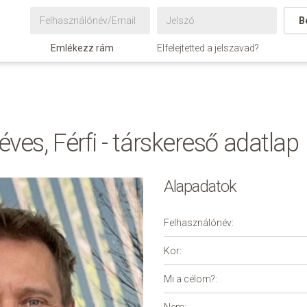
B
Emlékezz rám
Elfelejtetted a jelszavad?
ves, Férfi - társkereső adatlap
Alapadatok
Felhasználónév:
Kor:
Mi a célom?: