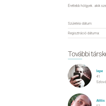
Érettebb hölgyek.. akik sze
Születési dátum:
Regisztráció dátuma:
További társ
lepe
41
Szlová
Atttis