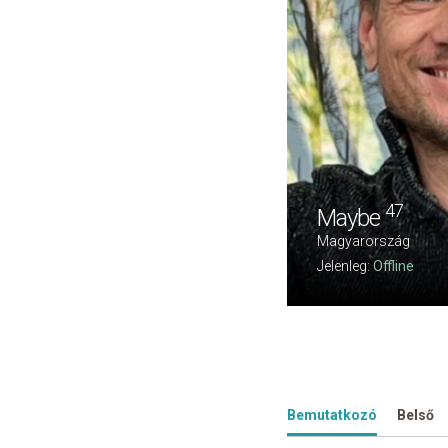
47
Maybe
Magyarország
Jelenleg:
Offline
Bemutatkozó
Belső