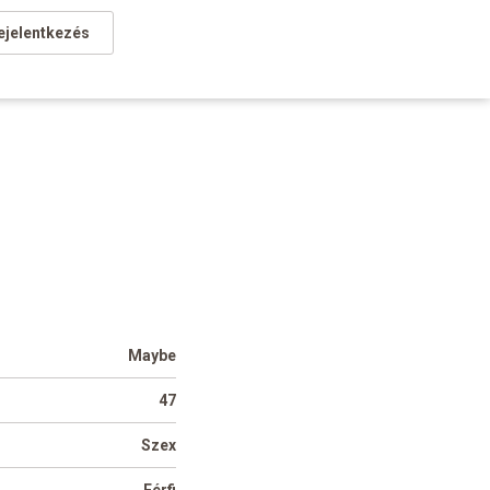
ejelentkezés
Maybe
47
Szex