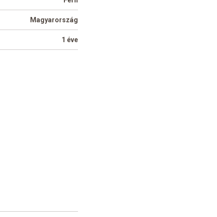
Férfi
Magyarország
1 éve