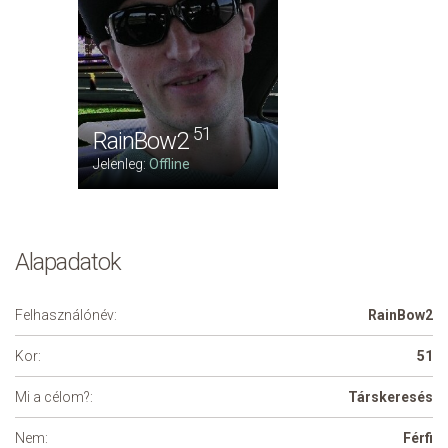
51
RainBow2
Jelenleg:
Offline
Alapadatok
Felhasználónév:
RainBow2
Kor:
51
Mi a célom?:
Társkeresés
Nem:
Férfi