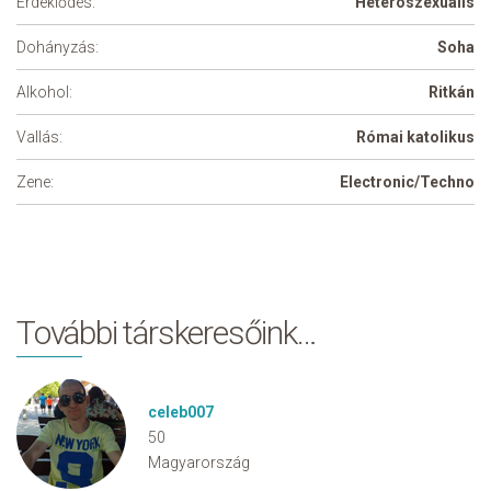
Érdeklődés:
Heteroszexuális
Dohányzás:
Soha
Alkohol:
Ritkán
Vallás:
Római katolikus
Zene:
Electronic/Techno
További társkeresőink…
celeb007
50
Magyarország