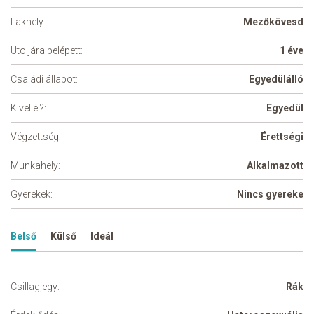
Lakhely:
Mezőkövesd
Utoljára belépett:
1 éve
Családi állapot:
Egyedülálló
Kivel él?:
Egyedül
Végzettség:
Érettségi
Munkahely:
Alkalmazott
Gyerekek:
Nincs gyereke
Belső
Külső
Ideál
Csillagjegy:
Rák