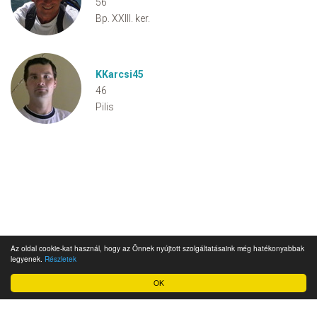
56
Bp. XXIII. ker.
KKarcsi45
46
Pilis
Az oldal cookie-kat használ, hogy az Önnek nyújtott szolgáltatásaink még hatékonyabbak
legyenek.
Részletek
OK