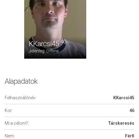
46
KKarcsi45
Jelenleg:
Offline
Alapadatok
Felhasználónév:
KKarcsi45
Kor:
46
Mi a célom?:
Társkeresés
Nem:
Férfi