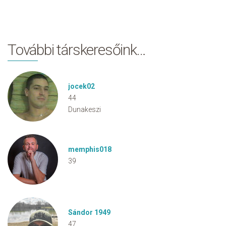
További társkeresőink…
jocek02
44
Dunakeszi
memphis018
39
Sándor 1949
47