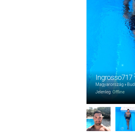
Ingrosso717
Magyarország » Bud
Jelenleg:
Offline