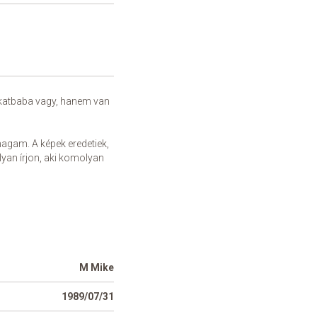
rakatbaba vagy, hanem van
magam. A képek eredetiek,
olyan írjon, aki komolyan
M Mike
1989/07/31