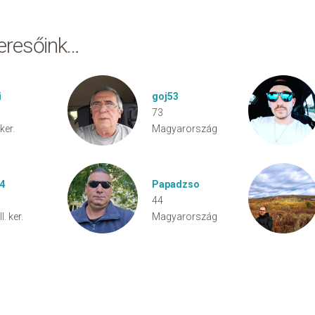
keresőink…
i
goj53
73
 ker.
Magyarország
4
Papadzso
44
I. ker.
Magyarország