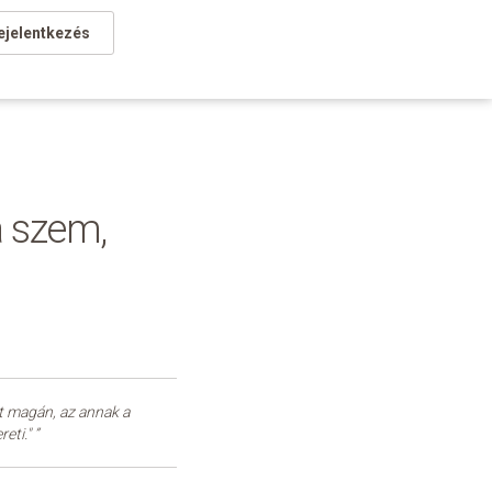
ejelentkezés
a szem,
et magán, az annak a
eti." ”