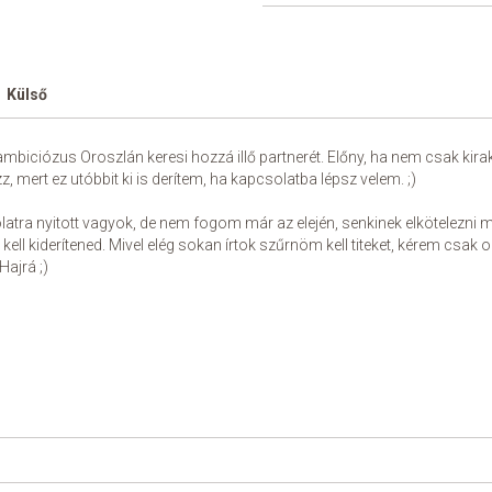
Külső
ambiciózus Oroszlán keresi hozzá illő partnerét. Előny, ha nem csak ki
z, mert ez utóbbit ki is derítem, ha kapcsolatba lépsz velem. ;)
tra nyitott vagyok, de nem fogom már az elején, senkinek elkötelezni 
d kell kiderítened. Mivel elég sokan írtok szűrnöm kell titeket, kérem csak 
Hajrá ;)