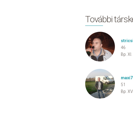
További társ
strics
46
Bp. XI.
maxi7
51
Bp. XVI