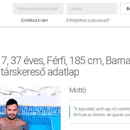
B
Emlékezz rám
Elfelejtetted a jelszavad?
7, 37 éves, Férfi, 185 cm, Barn
 társkereső adatlap
Mottó
“"A legszebb, amit egy nő viselh
férfinak az ölelése, aki igazán szer