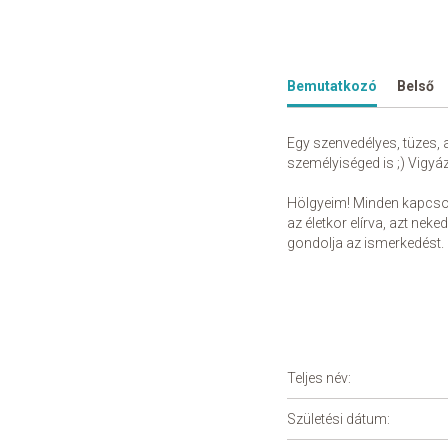
Bemutatkozó
Belső
Egy szenvedélyes, tüzes, 
személyiséged is ;) Vigyáz
Hölgyeim! Minden kapcsola
az életkor elírva, azt neke
gondolja az ismerkedést. 
Teljes név:
Születési dátum: