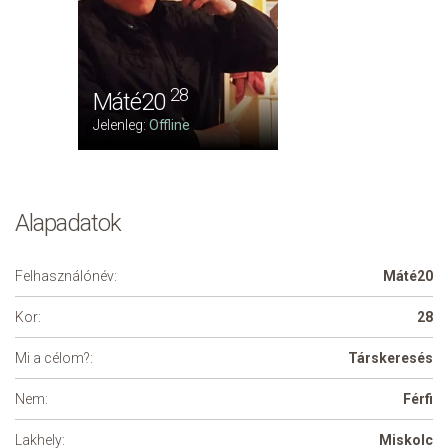
28
Máté20
Jelenleg:
Offline
Alapadatok
Felhasználónév:
Máté20
Kor:
28
Mi a célom?:
Társkeresés
Nem:
Férfi
Lakhely:
Miskolc