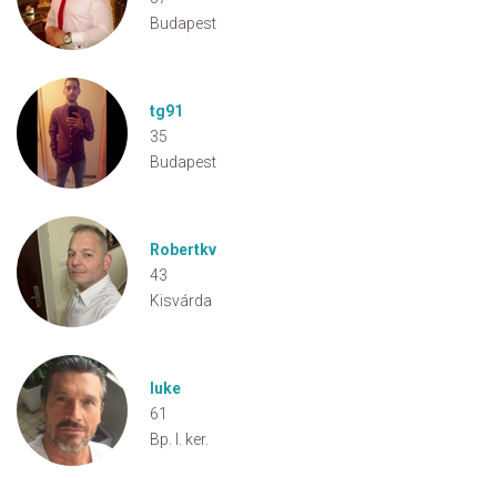
Budapest
tg91
35
Budapest
Robertkv
43
Kisvárda
luke
61
Bp. I. ker.