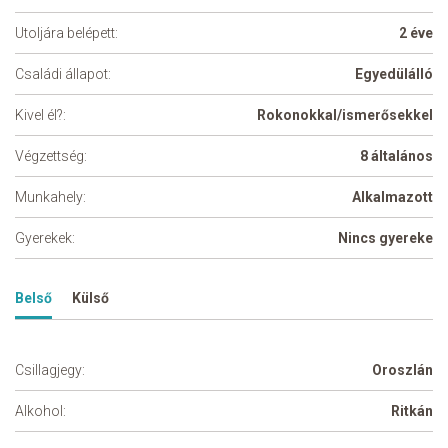
Utoljára belépett:
2 éve
Családi állapot:
Egyedülálló
Kivel él?:
Rokonokkal/ismerősekkel
Végzettség:
8 általános
Munkahely:
Alkalmazott
Gyerekek:
Nincs gyereke
Belső
Külső
Csillagjegy:
Oroszlán
Alkohol:
Ritkán