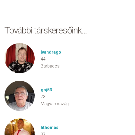
További társkeresőink…
ivandrago
44
Barbados
goj53
73
Magyarország
hthomas
37